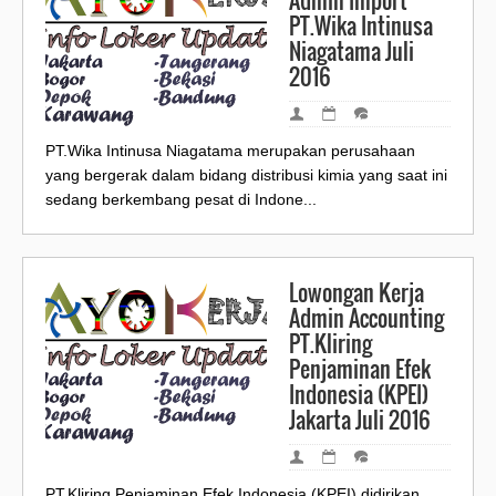
Admin Import
PT.Wika Intinusa
Niagatama Juli
2016
PT.Wika Intinusa Niagatama merupakan perusahaan
yang bergerak dalam bidang distribusi kimia yang saat ini
sedang berkembang pesat di Indone...
Lowongan Kerja
Admin Accounting
PT.Kliring
Penjaminan Efek
Indonesia (KPEI)
Jakarta Juli 2016
PT.Kliring Penjaminan Efek Indonesia (KPEI) didirikan