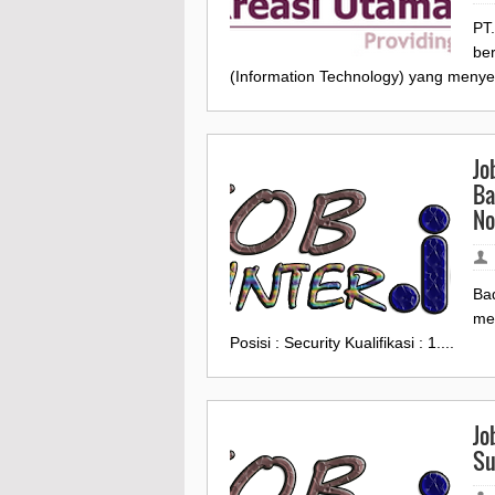
PT
be
(Information Technology) yang menyed
Jo
Ba
No
Ba
me
Posisi : Security Kualifikasi : 1....
Jo
Su