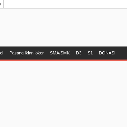
r
el
Pasang Iklan loker
SMA/SMK
D3
S1
DONASI