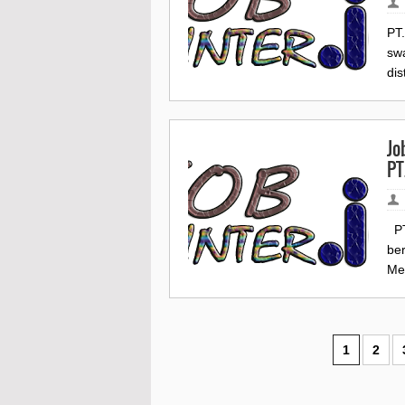
PT
sw
di
Jo
PT
PT
be
Men
1
2