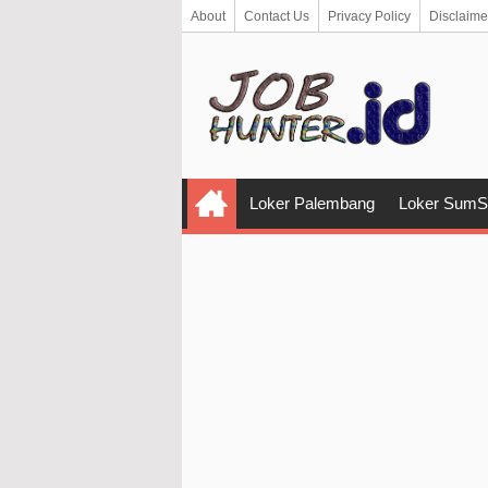
About
Contact Us
Privacy Policy
Disclaime
Loker Palembang
Loker SumS