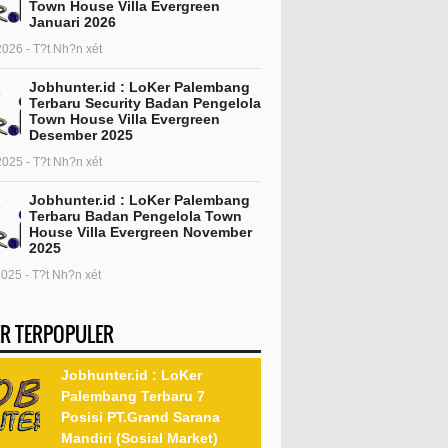
Town House Villa Evergreen
Januari 2026
2026 - T?t Nh?n xét
Jobhunter.id : LoKer Palembang
Terbaru Security Badan Pengelola
Town House Villa Evergreen
Desember 2025
2025 - T?t Nh?n xét
Jobhunter.id : LoKer Palembang
Terbaru Badan Pengelola Town
House Villa Evergreen November
2025
2025 - T?t Nh?n xét
R TERPOPULER
Jobhunter.id : LoKer
Palembang Terbaru 7
Posisi PT.Grand Sarana
Mandiri (Sosial Market)