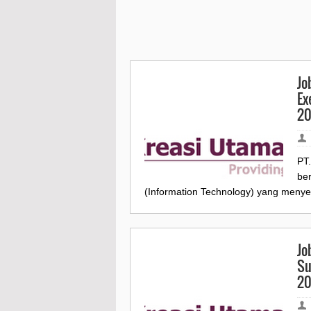
Jo
Ex
2
PT
be
(Information Technology) yang menyed
Jo
Su
2