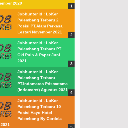
ember 2020
Jobhunter.id : LoKer
Palembang Terbaru 2
Posisi PT.Alam Perkasa
Lestari November 2021
Jobhunter.id : LoKer
Palembang Terbaru PT.
Oki Pulp & Paper Juni
2021
Jobhunter.id : LoKer
Palembang Terbaru
PT.Indomarco Prismatama
(Indomaret) Agustus 2021
Jobhunter.id : LoKer
Palembang Terbaru 10
Posisi Hayo Hotel
Palembang By Cordela
 2021