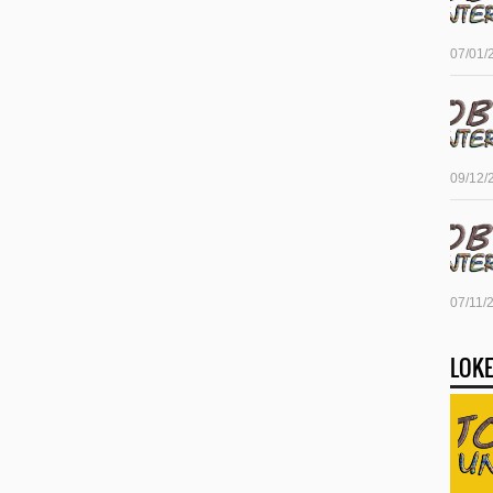
07/01/
09/12/
07/11/
LOKE