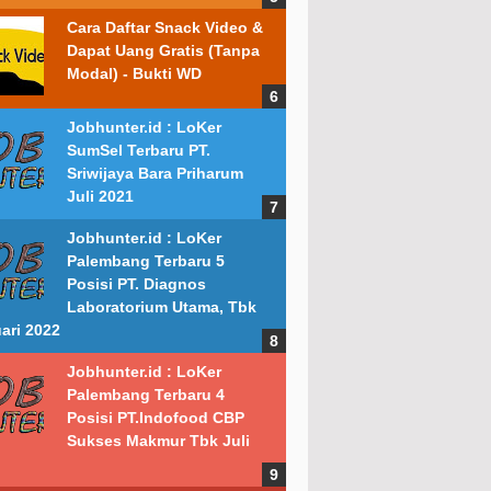
Cara Daftar Snack Video &
Dapat Uang Gratis (Tanpa
Modal) - Bukti WD
Jobhunter.id : LoKer
SumSel Terbaru PT.
Sriwijaya Bara Priharum
Juli 2021
Jobhunter.id : LoKer
Palembang Terbaru 5
Posisi PT. Diagnos
Laboratorium Utama, Tbk
ari 2022
Jobhunter.id : LoKer
Palembang Terbaru 4
Posisi PT.Indofood CBP
Sukses Makmur Tbk Juli