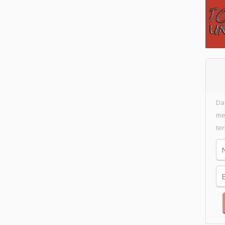
Da
me
te