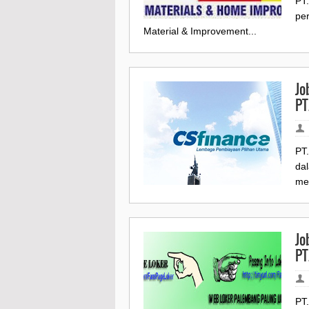
PT
per
Material & Improvement...
Jo
PT
PT
da
me
Jo
PT
PT