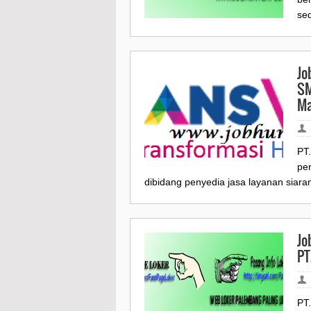
se
Jo
SM
Ma
PT
pe
dibidang penyedia jasa layanan siaran
Jo
PT
PT