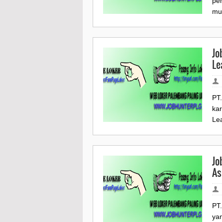
pem
mu
Jo
Le
PT
kar
Lea
Jo
As
PT
ya