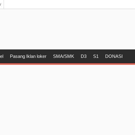
r
el
Pasang Iklan loker
SMA/SMK
D3
S1
DONASI