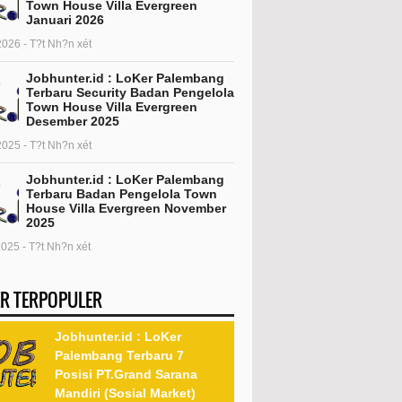
Town House Villa Evergreen
Januari 2026
2026 - T?t Nh?n xét
Jobhunter.id : LoKer Palembang
Terbaru Security Badan Pengelola
Town House Villa Evergreen
Desember 2025
2025 - T?t Nh?n xét
Jobhunter.id : LoKer Palembang
Terbaru Badan Pengelola Town
House Villa Evergreen November
2025
2025 - T?t Nh?n xét
R TERPOPULER
Jobhunter.id : LoKer
Palembang Terbaru 7
Posisi PT.Grand Sarana
Mandiri (Sosial Market)