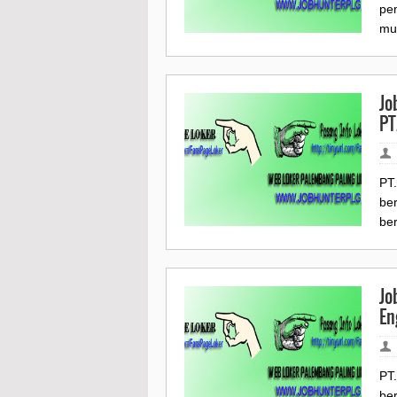
pem
mu
Jo
PT
PT
be
be
Jo
En
PT
be