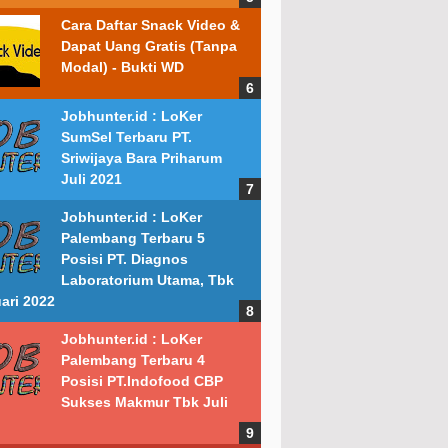
Cara Daftar Snack Video &
Dapat Uang Gratis (Tanpa
Modal) - Bukti WD
Jobhunter.id : LoKer
SumSel Terbaru PT.
Sriwijaya Bara Priharum
Juli 2021
Jobhunter.id : LoKer
Palembang Terbaru 5
Posisi PT. Diagnos
Laboratorium Utama, Tbk
ari 2022
Jobhunter.id : LoKer
Palembang Terbaru 4
Posisi PT.Indofood CBP
Sukses Makmur Tbk Juli