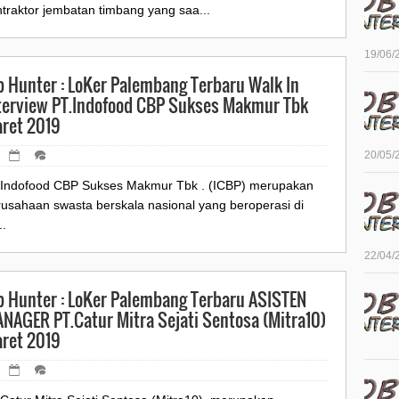
traktor jembatan timbang yang saa...
19/06/
b Hunter : LoKer Palembang Terbaru Walk In
terview PT.Indofood CBP Sukses Makmur Tbk
ret 2019
20/05/
.Indofood CBP Sukses Makmur Tbk . (ICBP) merupakan
rusahaan swasta berskala nasional yang beroperasi di
.
22/04/
b Hunter : LoKer Palembang Terbaru ASISTEN
NAGER PT.Catur Mitra Sejati Sentosa (Mitra10)
ret 2019