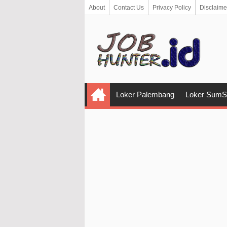
About
Contact Us
Privacy Policy
Disclaime
Loker Palembang
Loker SumS