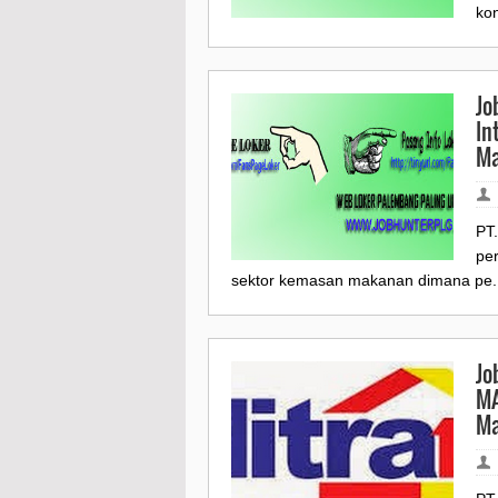
kon
Jo
In
Ma
PT
pe
sektor kemasan makanan dimana pe..
Jo
MA
Ma