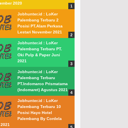
ember 2020
Jobhunter.id : LoKer
Palembang Terbaru 2
Posisi PT.Alam Perkasa
Lestari November 2021
Jobhunter.id : LoKer
Palembang Terbaru PT.
Oki Pulp & Paper Juni
2021
Jobhunter.id : LoKer
Palembang Terbaru
PT.Indomarco Prismatama
(Indomaret) Agustus 2021
Jobhunter.id : LoKer
Palembang Terbaru 10
Posisi Hayo Hotel
Palembang By Cordela
 2021