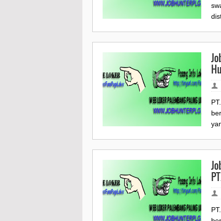
sw
dis
Jo
Hu
PT
be
yan
Jo
PT
PT
ber