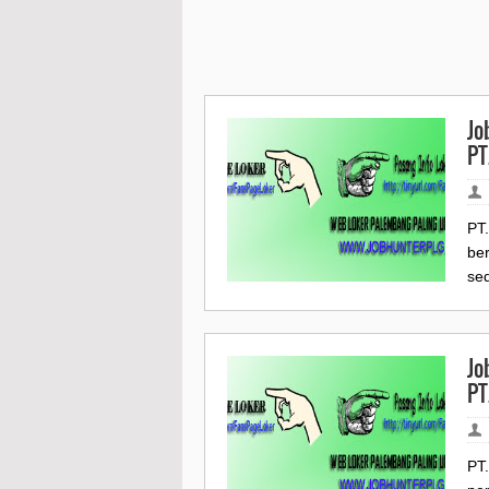
Jo
PT
PT
ber
se
Jo
PT
PT