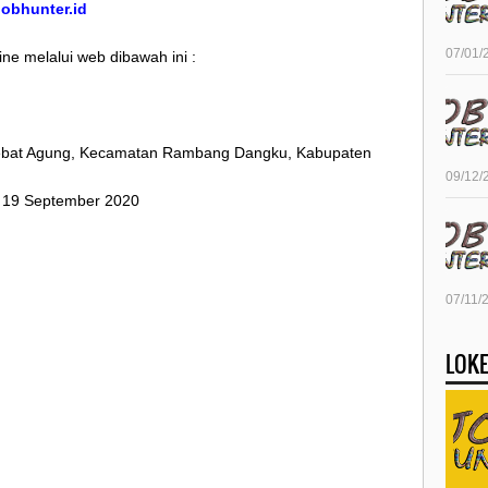
/jobhunter.id
07/01/
ine melalui web dibawah ini :
 Tebat Agung, Kecamatan Rambang Dangku, Kabupaten
09/12/
t 19 September 2020
07/11/
LOKE