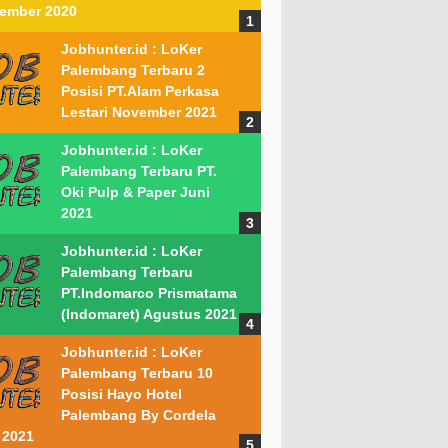
ember 2020
Jobhunter.id : LoKer
Palembang Terbaru 2
Posisi PT.Alam Perkasa
Lestari November 2021
Jobhunter.id : LoKer
Palembang Terbaru PT.
Oki Pulp & Paper Juni
2021
Jobhunter.id : LoKer
Palembang Terbaru
PT.Indomarco Prismatama
(Indomaret) Agustus 2021
Jobhunter.id : LoKer
Palembang Terbaru 10
Posisi Hayo Hotel
Palembang By Cordela
 2021