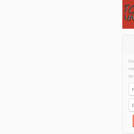
Da
me
te