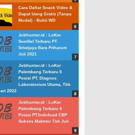
Cara Daftar Snack Video &
Dapat Uang Gratis (Tanpa
Modal) - Bukti WD
Jobhunter.id : LoKer
SumSel Terbaru PT.
Sriwijaya Bara Priharum
Juli 2021
Jobhunter.id : LoKer
Palembang Terbaru 5
Posisi PT. Diagnos
Laboratorium Utama, Tbk
ari 2022
Jobhunter.id : LoKer
Palembang Terbaru 4
Posisi PT.Indofood CBP
Sukses Makmur Tbk Juli