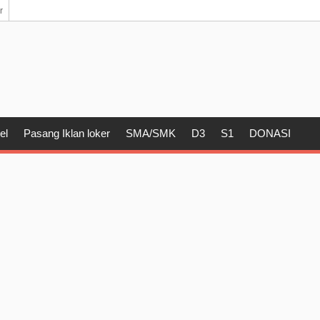
r
el
Pasang Iklan loker
SMA/SMK
D3
S1
DONASI