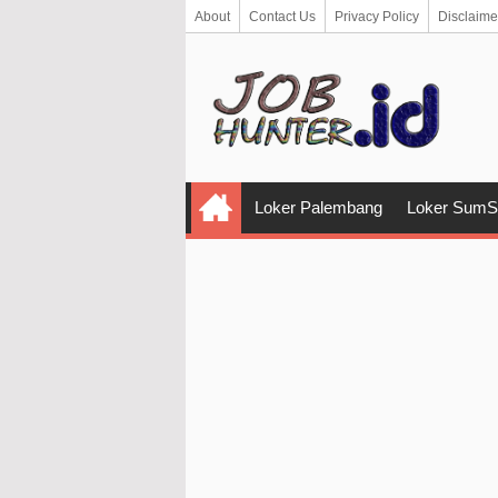
About
Contact Us
Privacy Policy
Disclaime
Loker Palembang
Loker SumS