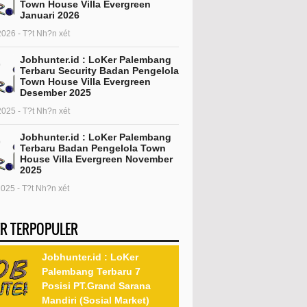
Town House Villa Evergreen
Januari 2026
2026 - T?t Nh?n xét
Jobhunter.id : LoKer Palembang
Terbaru Security Badan Pengelola
Town House Villa Evergreen
Desember 2025
2025 - T?t Nh?n xét
Jobhunter.id : LoKer Palembang
Terbaru Badan Pengelola Town
House Villa Evergreen November
2025
2025 - T?t Nh?n xét
R TERPOPULER
Jobhunter.id : LoKer
Palembang Terbaru 7
Posisi PT.Grand Sarana
Mandiri (Sosial Market)