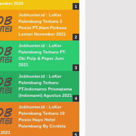
ember 2020
Jobhunter.id : LoKer
Palembang Terbaru 2
Posisi PT.Alam Perkasa
Lestari November 2021
Jobhunter.id : LoKer
Palembang Terbaru PT.
Oki Pulp & Paper Juni
2021
Jobhunter.id : LoKer
Palembang Terbaru
PT.Indomarco Prismatama
(Indomaret) Agustus 2021
Jobhunter.id : LoKer
Palembang Terbaru 10
Posisi Hayo Hotel
Palembang By Cordela
 2021