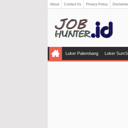
About
Contact Us
Privacy Policy
Disclaime
Loker Palembang
Loker SumS