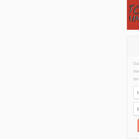
Da
me
te