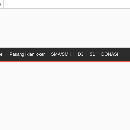
r
el
Pasang Iklan loker
SMA/SMK
D3
S1
DONASI