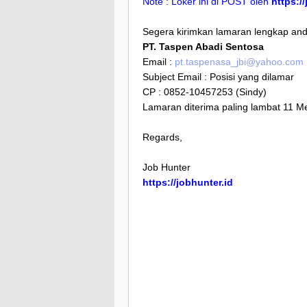
Note : Loker ini di POST oleh
https:/
Segera kirimkan lamaran lengkap anda
PT. Taspen Abadi Sentosa
Email :
pt.taspenasa_jbi@yahoo.com
Subject Email : Posisi yang dilamar
CP : 0852-10457253 (Sindy)
Lamaran diterima paling lambat 11 M
Regards,
Job Hunter
https://jobhunter.id