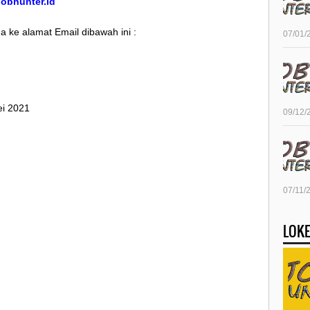
/jobhunter.id
 ke alamat Email dibawah ini :
07/01/
ei 2021
09/12/
07/11/
LOKE