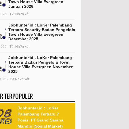
Town House Villa Evergreen
Januari 2026
2026 - T?t Nh?n xét
Jobhunter.id : LoKer Palembang
Terbaru Security Badan Pengelola
Town House Villa Evergreen
Desember 2025
2025 - T?t Nh?n xét
Jobhunter.id : LoKer Palembang
Terbaru Badan Pengelola Town
House Villa Evergreen November
2025
2025 - T?t Nh?n xét
R TERPOPULER
Jobhunter.id : LoKer
Palembang Terbaru 7
Posisi PT.Grand Sarana
Mandiri (Sosial Market)