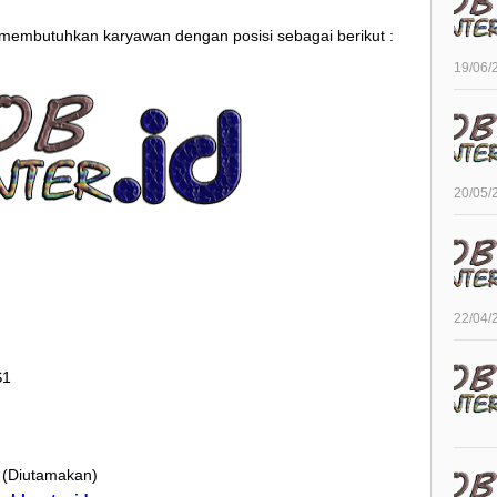
i membutuhkan karyawan dengan posisi sebagai berikut :
19/06/
20/05/
22/04/
S1
 (Diutamakan)