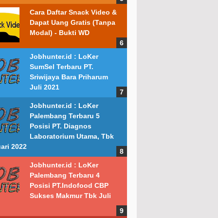
Cara Daftar Snack Video &
Dapat Uang Gratis (Tanpa
Modal) - Bukti WD
Jobhunter.id : LoKer
SumSel Terbaru PT.
Sriwijaya Bara Priharum
Juli 2021
Jobhunter.id : LoKer
Palembang Terbaru 5
Posisi PT. Diagnos
Laboratorium Utama, Tbk
ari 2022
Jobhunter.id : LoKer
Palembang Terbaru 4
Posisi PT.Indofood CBP
Sukses Makmur Tbk Juli