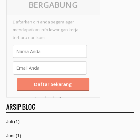
BERGABUNG
Daftarkan diri anda segera agar
mendapatkan info lowongan kerja
terbaru dari kami
Template by
Kang
ARSIP BLOG
Mousir
Juli
(1)
Juni
(1)