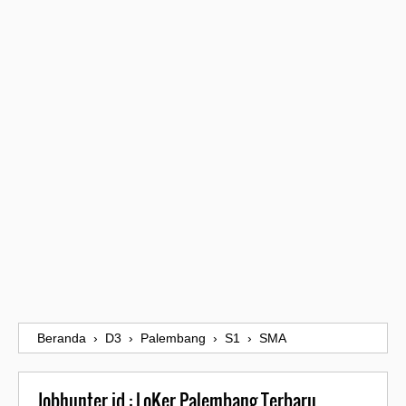
Beranda
›
D3
›
Palembang
›
S1
›
SMA
Jobhunter.id : LoKer Palembang Terbaru