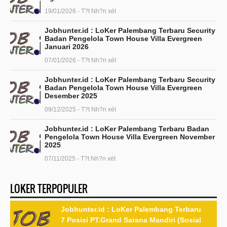
19/01/2026 - T?t Nh?n xét
Jobhunter.id : LoKer Palembang Terbaru Security
Badan Pengelola Town House Villa Evergreen
Januari 2026
07/01/2026 - T?t Nh?n xét
Jobhunter.id : LoKer Palembang Terbaru Security
Badan Pengelola Town House Villa Evergreen
Desember 2025
09/12/2025 - T?t Nh?n xét
Jobhunter.id : LoKer Palembang Terbaru Badan
Pengelola Town House Villa Evergreen November
2025
07/11/2025 - T?t Nh?n xét
LOKER TERPOPULER
Jobhunter.id : LoKer Palembang Terbaru
7 Posisi PT.Grand Sarana Mandiri (Sosial