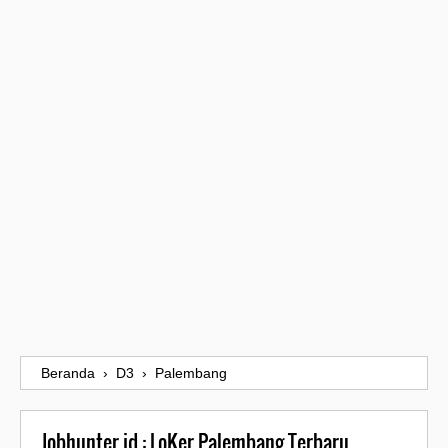
Beranda
›
D3
›
Palembang
Jobhunter.id : LoKer Palembang Terbaru