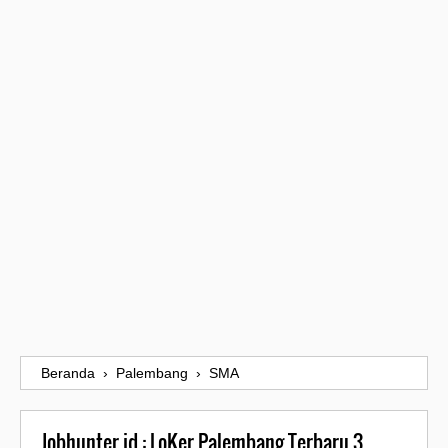
Beranda
›
Palembang
›
SMA
Jobhunter.id : LoKer Palembang Terbaru 3