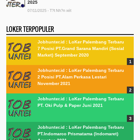
2025
07/11/2025 - T?t Nh?n xét
LOKER TERPOPULER
Jobhunter.id : LoKer Palembang Terbaru
7 Posisi PT.Grand Sarana Mandiri (Sosial
Market) September 2020
Jobhunter.id : LoKer Palembang Terbaru
2 Posisi PT.Alam Perkasa Lestari
November 2021
Jobhunter.id : LoKer Palembang Terbaru
PT. Oki Pulp & Paper Juni 2021
Jobhunter.id : LoKer Palembang Terbaru
PT.Indomarco Prismatama (Indomaret)