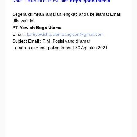
Note : Loker ini di POST oleh
https://jobhunter.id
Segera kirimkan lamaran lengkap anda ke alamat Email
dibawah ini :
PT. Yowish Boga Utama
Email :
kariryowish.palembangicon@gmail.com
Subject Email : PIM_Posisi yang dilamar
Lamaran diterima paling lambat 30 Agustus 2021