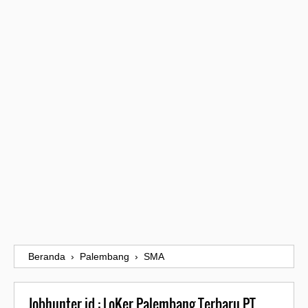
Beranda
›
Palembang
›
SMA
Jobhunter.id : LoKer Palembang Terbaru PT.