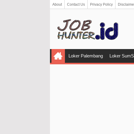
About
Contact Us
Privacy Policy
Disclaime
Loker Palembang
Loker SumS