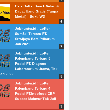
Cara Daftar Snack Video &
Dapat Uang Gratis (Tanpa
Modal) - Bukti WD
Jobhunter.id : LoKer
SumSel Terbaru PT.
Sriwijaya Bara Priharum
Juli 2021
Jobhunter.id : LoKer
Palembang Terbaru 5
Posisi PT. Diagnos
Laboratorium Utama, Tbk
ari 2022
Jobhunter.id : LoKer
Palembang Terbaru 4
Posisi PT.Indofood CBP
Sukses Makmur Tbk Juli