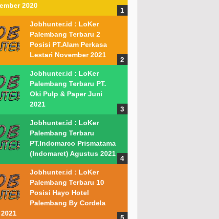
ember 2020
Jobhunter.id : LoKer
Palembang Terbaru 2
Posisi PT.Alam Perkasa
Lestari November 2021
Jobhunter.id : LoKer
Palembang Terbaru PT.
Oki Pulp & Paper Juni
2021
Jobhunter.id : LoKer
Palembang Terbaru
PT.Indomarco Prismatama
(Indomaret) Agustus 2021
Jobhunter.id : LoKer
Palembang Terbaru 10
Posisi Hayo Hotel
Palembang By Cordela
 2021