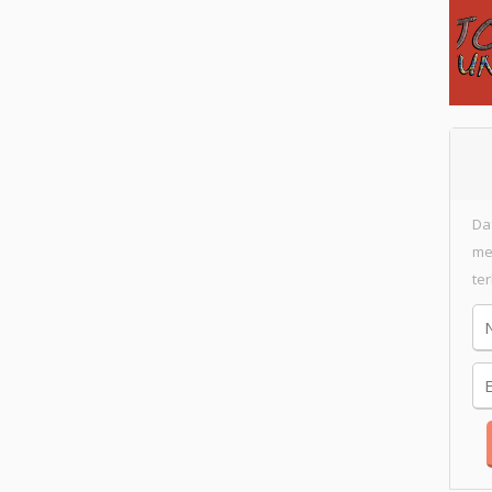
Da
me
te