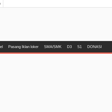
r
el
Pasang Iklan loker
SMA/SMK
D3
S1
DONASI