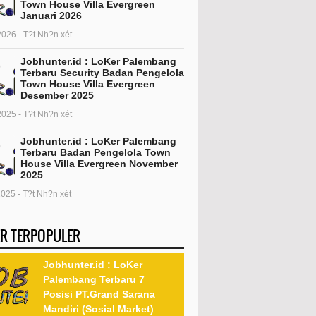
Town House Villa Evergreen
Januari 2026
2026 - T?t Nh?n xét
Jobhunter.id : LoKer Palembang
Terbaru Security Badan Pengelola
Town House Villa Evergreen
Desember 2025
2025 - T?t Nh?n xét
Jobhunter.id : LoKer Palembang
Terbaru Badan Pengelola Town
House Villa Evergreen November
2025
2025 - T?t Nh?n xét
R TERPOPULER
Jobhunter.id : LoKer
Palembang Terbaru 7
Posisi PT.Grand Sarana
Mandiri (Sosial Market)