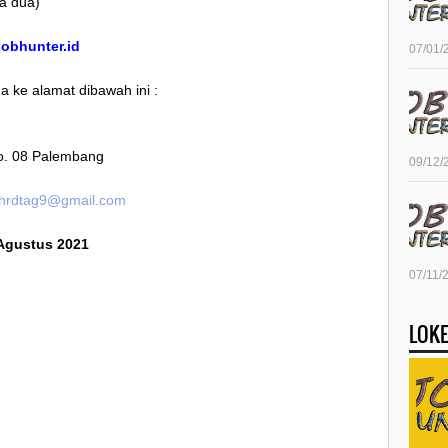
da dua)
/jobhunter.id
07/01/
 ke alamat dibawah ini :
No. 08 Palembang
09/12/
hrdtag9@gmail.com
 Agustus 2021
07/11/
LOKE