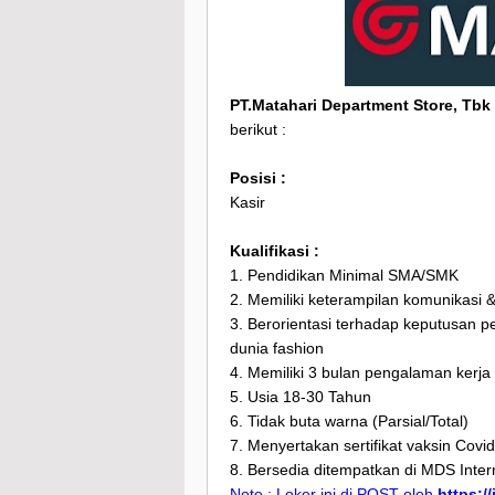
PT.Matahari Department Store, Tbk
berikut :
Posisi :
Kasir
Kualifikasi :
1. Pendidikan Minimal SMA/SMK
2. Memiliki keterampilan komunikasi & 
3. Berorientasi terhadap keputusan 
dunia fashion
4. Memiliki 3 bulan pengalaman kerj
5. Usia 18-30 Tahun
6. Tidak buta warna (Parsial/Total)
7. Menyertakan sertifikat vaksin Covi
8. Bersedia ditempatkan di MDS Inte
Note : Loker ini di POST oleh
https:/