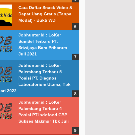
Cara Daftar Snack Video &
Dapat Uang Gratis (Tanpa
Modal) - Bukti WD
Jobhunter.id : LoKer
SumSel Terbaru PT.
Sriwijaya Bara Priharum
Juli 2021
Jobhunter.id : LoKer
Palembang Terbaru 5
Posisi PT. Diagnos
Laboratorium Utama, Tbk
ari 2022
Jobhunter.id : LoKer
Palembang Terbaru 4
Posisi PT.Indofood CBP
Sukses Makmur Tbk Juli