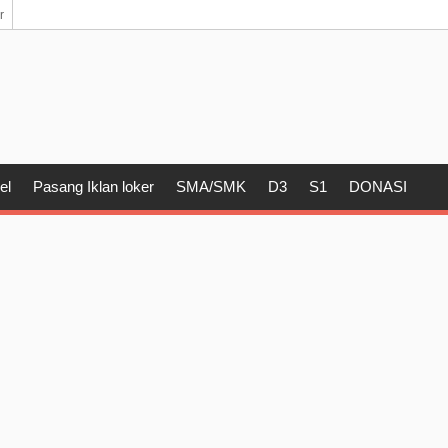
r
el
Pasang Iklan loker
SMA/SMK
D3
S1
DONASI