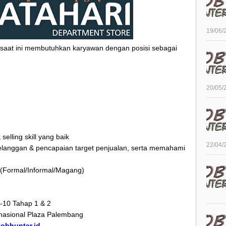
19/06/
saat ini membutuhkan karyawan dengan posisi sebagai
20/05/
selling skill yang baik
22/04/
pelanggan & pencapaian target penjualan, serta memahami
a (Formal/Informal/Magang)
d-10 Tahap 1 & 2
rnasional Plaza Palembang
/jobhunter.id