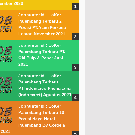
ember 2020
Jobhunter.id : LoKer
Palembang Terbaru 2
Posisi PT.Alam Perkasa
Lestari November 2021
Jobhunter.id : LoKer
Palembang Terbaru PT.
Oki Pulp & Paper Juni
2021
Jobhunter.id : LoKer
Palembang Terbaru
PT.Indomarco Prismatama
(Indomaret) Agustus 2021
Jobhunter.id : LoKer
Palembang Terbaru 10
Posisi Hayo Hotel
Palembang By Cordela
 2021