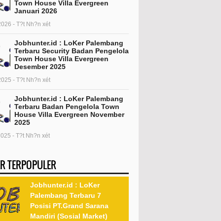
Town House Villa Evergreen
Januari 2026
2026 - T?t Nh?n xét
Jobhunter.id : LoKer Palembang
Terbaru Security Badan Pengelola
Town House Villa Evergreen
Desember 2025
2025 - T?t Nh?n xét
Jobhunter.id : LoKer Palembang
Terbaru Badan Pengelola Town
House Villa Evergreen November
2025
2025 - T?t Nh?n xét
R TERPOPULER
Jobhunter.id : LoKer
Palembang Terbaru 7
Posisi PT.Grand Sarana
Mandiri (Sosial Market)