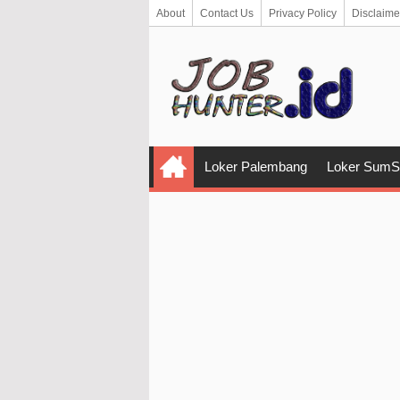
About
Contact Us
Privacy Policy
Disclaime
Loker Palembang
Loker SumS