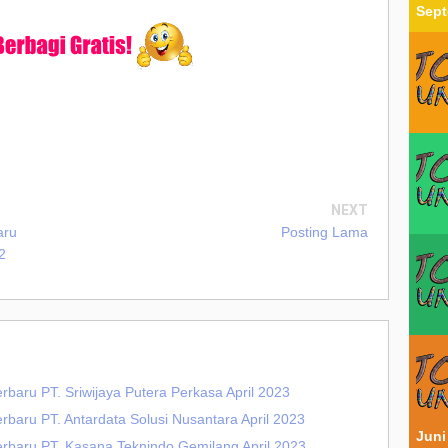
Sept
NEXT
aru
Posting Lama
2
rbaru PT. Sriwijaya Putera Perkasa April 2023
rbaru PT. Antardata Solusi Nusantara April 2023
Juni
erbaru PT. Kasana Teknindo Gemilang April 2023