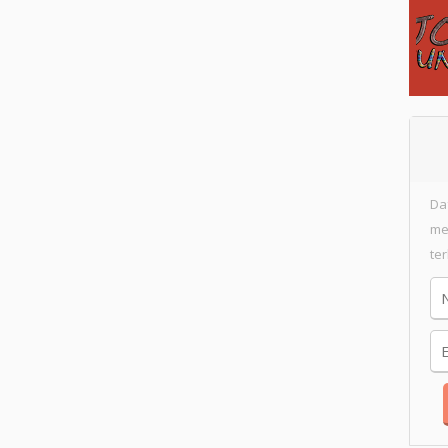
Da
me
te