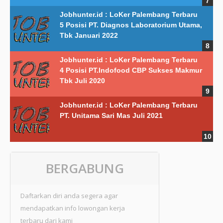
Jobhunter.id : LoKer Palembang Terbaru
5 Posisi PT. Diagnos Laboratorium Utama,
Tbk Januari 2022
Jobhunter.id : LoKer Palembang Terbaru
4 Posisi PT.Indofood CBP Sukses Makmur
Tbk Juli 2020
Jobhunter.id : LoKer Palembang Terbaru
PT. Unitama Sari Mas Juli 2021
BERGABUNG
Daftarkan diri anda segera agar
mendapatkan info lowongan kerja
terbaru dari kami