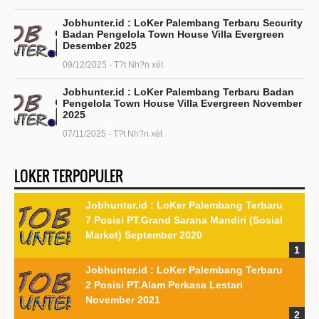
Jobhunter.id : LoKer Palembang Terbaru Security
Badan Pengelola Town House Villa Evergreen
Desember 2025
09/12/2025 - T?t Nh?n xét
Jobhunter.id : LoKer Palembang Terbaru Badan
Pengelola Town House Villa Evergreen November
2025
07/11/2025 - T?t Nh?n xét
LOKER TERPOPULER
Jobhunter.id : LoKer Palembang Terbaru
7 Posisi PT.Grand Sarana Mandiri (Sosial
Market) September 2020
Jobhunter.id : LoKer Palembang Terbaru
2 Posisi PT.Alam Perkasa Lestari
November 2021