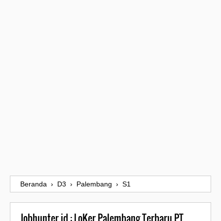
Beranda
›
D3
›
Palembang
›
S1
Jobhunter.id : LoKer Palembang Terbaru PT.