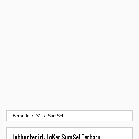
Beranda
›
S1
›
SumSel
Jobhunter.id : LoKer SumSel Terbaru