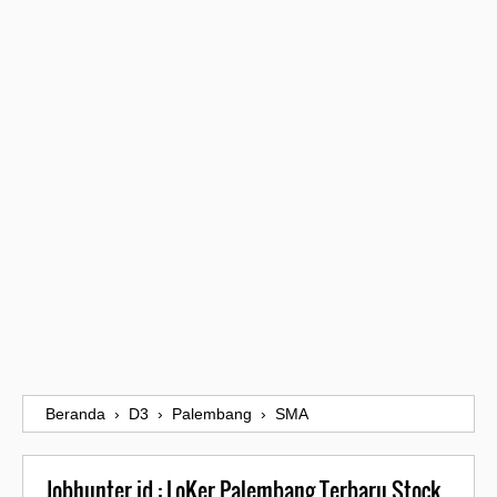
Beranda
›
D3
›
Palembang
›
SMA
Jobhunter.id : LoKer Palembang Terbaru Stock