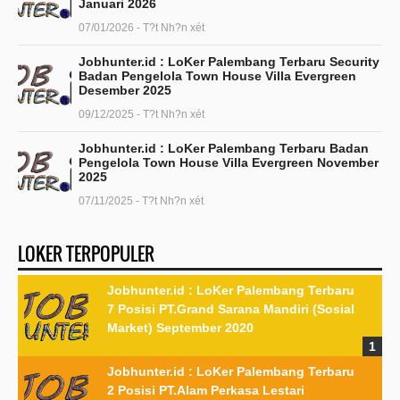
Januari 2026
07/01/2026 - T?t Nh?n xét
Jobhunter.id : LoKer Palembang Terbaru Security
Badan Pengelola Town House Villa Evergreen
Desember 2025
09/12/2025 - T?t Nh?n xét
Jobhunter.id : LoKer Palembang Terbaru Badan
Pengelola Town House Villa Evergreen November
2025
07/11/2025 - T?t Nh?n xét
LOKER TERPOPULER
Jobhunter.id : LoKer Palembang Terbaru
7 Posisi PT.Grand Sarana Mandiri (Sosial
Market) September 2020
Jobhunter.id : LoKer Palembang Terbaru
2 Posisi PT.Alam Perkasa Lestari