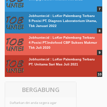
Jobhunter.id : LoKer Palembang Terbaru
5 Posisi PT. Diagnos Laboratorium Utama,
Tbk Januari 2022
Jobhunter.id : LoKer Palembang Terbaru
4 Posisi PT.Indofood CBP Sukses Makmur
Tbk Juli 2020
Jobhunter.id : LoKer Palembang Terbaru
PT. Unitama Sari Mas Juli 2021
BERGABUNG
Daftarkan diri anda segera agar