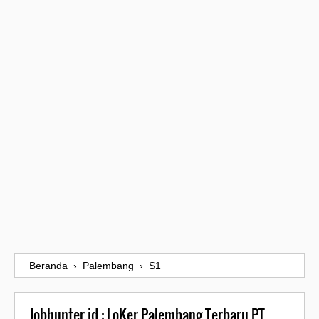
Beranda
›
Palembang
›
S1
Jobhunter.id : LoKer Palembang Terbaru PT.