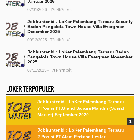
Januari 2026
07/01/2026 - T?t Nh?n xét
Jobhunter.id : LoKer Palembang Terbaru Security
Badan Pengelola Town House Villa Evergreen
Desember 2025
09/12/2025 - T?t Nh?n xét
Jobhunter.id : LoKer Palembang Terbaru Badan
Pengelola Town House Villa Evergreen November
2025
07/11/2025 - T?t Nh?n xét
LOKER TERPOPULER
Jobhunter.id : LoKer Palembang Terbaru
7 Posisi PT.Grand Sarana Mandiri (Sosial
Market) September 2020
Jobhunter.id : LoKer Palembang Terbaru
2 Posisi PT.Alam Perkasa Lestari