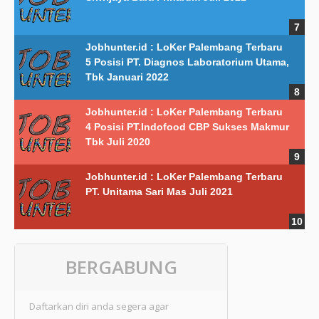
Jobhunter.id : LoKer Palembang Terbaru
5 Posisi PT. Diagnos Laboratorium Utama,
Tbk Januari 2022
Jobhunter.id : LoKer Palembang Terbaru
4 Posisi PT.Indofood CBP Sukses Makmur
Tbk Juli 2020
Jobhunter.id : LoKer Palembang Terbaru
PT. Unitama Sari Mas Juli 2021
BERGABUNG
Daftarkan diri anda segera agar