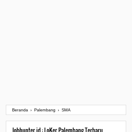
Beranda
›
Palembang
›
SMA
Jobhunter.id : LoKer Palembang Terbaru