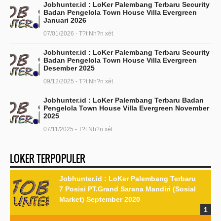
Jobhunter.id : LoKer Palembang Terbaru Security
Badan Pengelola Town House Villa Evergreen
Januari 2026
07/01/2026 - T?t Nh?n xét
Jobhunter.id : LoKer Palembang Terbaru Security
Badan Pengelola Town House Villa Evergreen
Desember 2025
09/12/2025 - T?t Nh?n xét
Jobhunter.id : LoKer Palembang Terbaru Badan
Pengelola Town House Villa Evergreen November
2025
07/11/2025 - T?t Nh?n xét
LOKER TERPOPULER
Jobhunter.id : LoKer Palembang Terbaru
7 Posisi PT.Grand Sarana Mandiri (Sosial
Market) September 2020