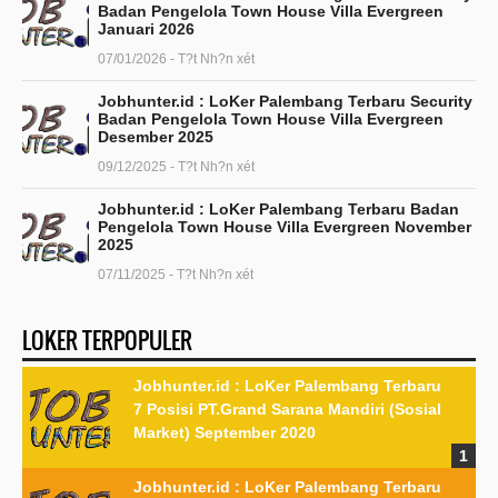
Badan Pengelola Town House Villa Evergreen
Januari 2026
07/01/2026 - T?t Nh?n xét
Jobhunter.id : LoKer Palembang Terbaru Security
Badan Pengelola Town House Villa Evergreen
Desember 2025
09/12/2025 - T?t Nh?n xét
Jobhunter.id : LoKer Palembang Terbaru Badan
Pengelola Town House Villa Evergreen November
2025
07/11/2025 - T?t Nh?n xét
LOKER TERPOPULER
Jobhunter.id : LoKer Palembang Terbaru
7 Posisi PT.Grand Sarana Mandiri (Sosial
Market) September 2020
Jobhunter.id : LoKer Palembang Terbaru