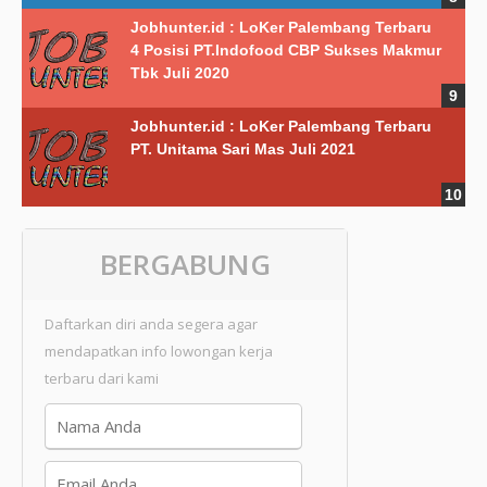
Jobhunter.id : LoKer Palembang Terbaru
4 Posisi PT.Indofood CBP Sukses Makmur
Tbk Juli 2020
Jobhunter.id : LoKer Palembang Terbaru
PT. Unitama Sari Mas Juli 2021
BERGABUNG
Daftarkan diri anda segera agar
mendapatkan info lowongan kerja
terbaru dari kami