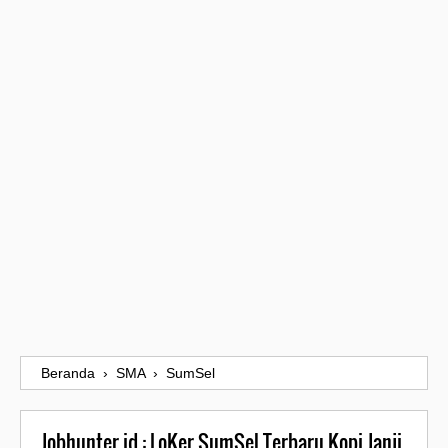
Beranda
›
SMA
›
SumSel
Jobhunter.id : LoKer SumSel Terbaru Kopi Janji