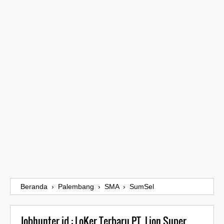
Beranda
›
Palembang
›
SMA
›
SumSel
Jobhunter.id : LoKer Terbaru PT. Lion Super