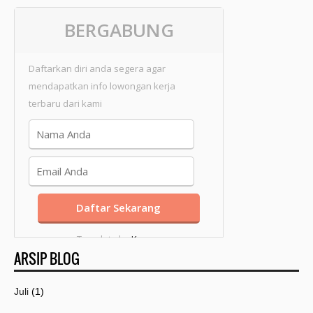
BERGABUNG
Daftarkan diri anda segera agar
mendapatkan info lowongan kerja
terbaru dari kami
Template by
Kang
ARSIP BLOG
Mousir
Juli
(1)