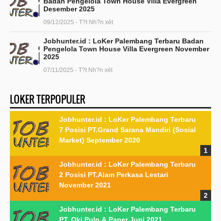
Badan Pengelola Town House Villa Evergreen
Desember 2025
09/12/2025 - T?t Nh?n xét
Jobhunter.id : LoKer Palembang Terbaru Badan
Pengelola Town House Villa Evergreen November
2025
07/11/2025 - T?t Nh?n xét
LOKER TERPOPULER
Jobhunter.id : LoKer Palembang Terbaru
7 Posisi PT.Grand Sarana Mandiri (Sosial
Market) September 2020
Jobhunter.id : LoKer Palembang Terbaru
2 Posisi PT.Alam Perkasa Lestari
November 2021
Jobhunter.id : LoKer Palembang Terbaru
PT. Oki Pulp & Paper Juni 2021