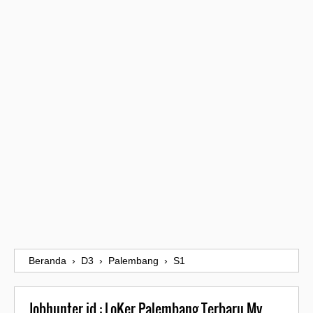
Beranda
›
D3
›
Palembang
›
S1
Jobhunter.id : LoKer Palembang Terbaru My