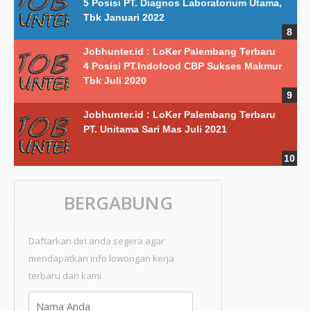
5 Posisi PT. Diagnos Laboratorium Utama,
Tbk Januari 2022
Jobhunter.id : LoKer Palembang Terbaru
4 Posisi PT.Indofood CBP Sukses Makmur
Tbk Juli 2020
Jobhunter.id : LoKer Palembang Terbaru
PT. Unitama Sari Mas Juli 2021
BERGABUNG
Daftarkan diri anda segera agar
mendapatkan info lowongan kerja
terbaru dari kami