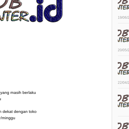
19/06/
20/05/
22/04/
r yang masih berlaku
u
ah dekat dengan toko
ur/minggu