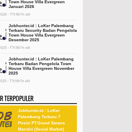
Town House Villa Evergreen
Januari 2026
2026 - T?t Nh?n xét
Jobhunter.id : LoKer Palembang
Terbaru Security Badan Pengelola
Town House Villa Evergreen
Desember 2025
2025 - T?t Nh?n xét
Jobhunter.id : LoKer Palembang
Terbaru Badan Pengelola Town
House Villa Evergreen November
2025
2025 - T?t Nh?n xét
R TERPOPULER
Jobhunter.id : LoKer
Palembang Terbaru 7
Posisi PT.Grand Sarana
Mandiri (Sosial Market)