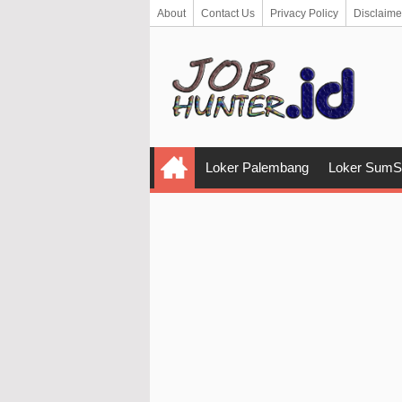
About
Contact Us
Privacy Policy
Disclaime
Loker Palembang
Loker SumS