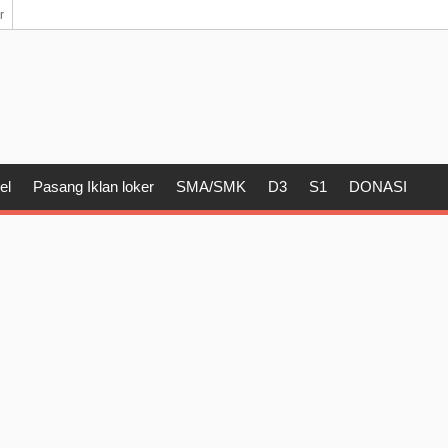
r
el
Pasang Iklan loker
SMA/SMK
D3
S1
DONASI