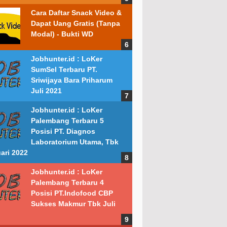
Cara Daftar Snack Video &
Dapat Uang Gratis (Tanpa
Modal) - Bukti WD
Jobhunter.id : LoKer
SumSel Terbaru PT.
Sriwijaya Bara Priharum
Juli 2021
Jobhunter.id : LoKer
Palembang Terbaru 5
Posisi PT. Diagnos
Laboratorium Utama, Tbk
ari 2022
Jobhunter.id : LoKer
Palembang Terbaru 4
Posisi PT.Indofood CBP
Sukses Makmur Tbk Juli