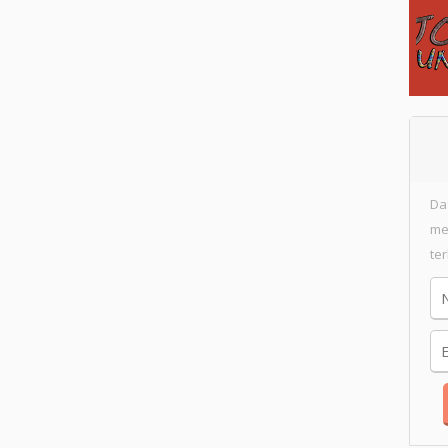
Da
me
te