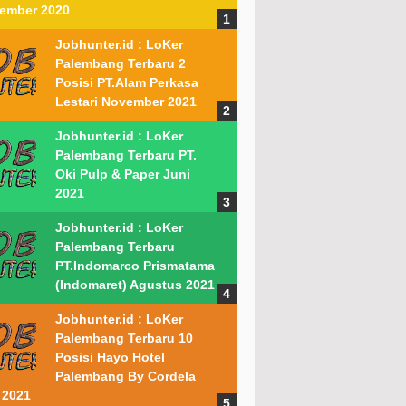
ember 2020
Jobhunter.id : LoKer
Palembang Terbaru 2
Posisi PT.Alam Perkasa
Lestari November 2021
Jobhunter.id : LoKer
Palembang Terbaru PT.
Oki Pulp & Paper Juni
2021
Jobhunter.id : LoKer
Palembang Terbaru
PT.Indomarco Prismatama
(Indomaret) Agustus 2021
Jobhunter.id : LoKer
Palembang Terbaru 10
Posisi Hayo Hotel
Palembang By Cordela
 2021