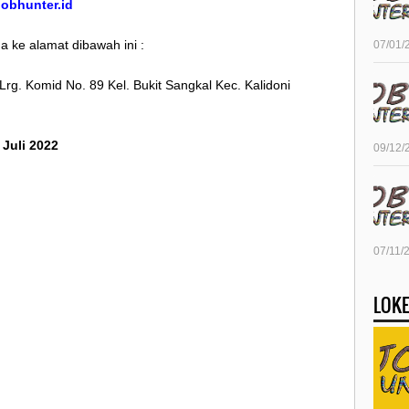
/jobhunter.id
 ke alamat dibawah ini :
07/01/
Lrg. Komid No. 89 Kel. Bukit Sangkal Kec. Kalidoni
 Juli 2022
09/12/
07/11/
LOKE