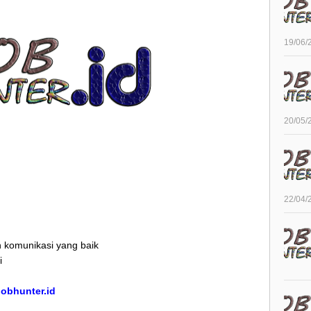
19/06/
20/05/
22/04/
 komunikasi yang baik
i
/jobhunter.id