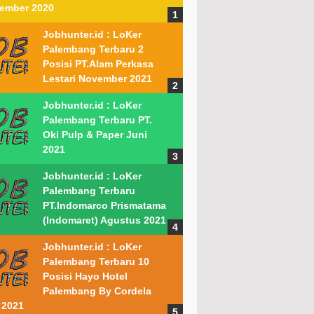
ember 2020
Jobhunter.id : LoKer
Palembang Terbaru 2
Posisi PT.Alam Perkasa
Lestari November 2021
Jobhunter.id : LoKer
Palembang Terbaru PT.
Oki Pulp & Paper Juni
2021
Jobhunter.id : LoKer
Palembang Terbaru
PT.Indomarco Prismatama
(Indomaret) Agustus 2021
Jobhunter.id : LoKer
Palembang Terbaru 10
Posisi Hayo Hotel
Palembang By Cordela
 2021