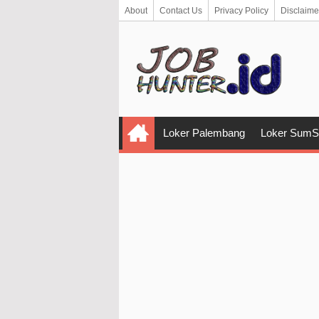
About
Contact Us
Privacy Policy
Disclaime
Loker Palembang
Loker SumS