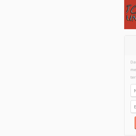
Da
me
te