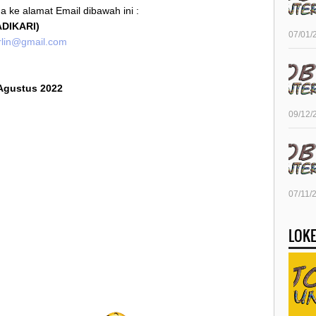
 ke alamat Email dibawah ini :
ADIKARI)
07/01/
rlin@gmail.com
 Agustus 2022
09/12/
07/11/
LOKE