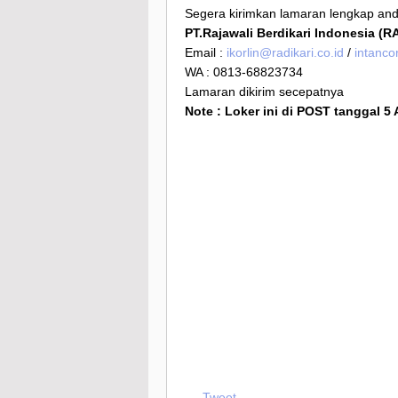
Segera kirimkan lamaran lengkap anda
PT.Rajawali Berdikari Indonesia (R
Email :
ikorlin@radikari.co.id
/
intanco
WA : 0813-68823734
Lamaran dikirim secepatnya
Note : Loker ini di POST tanggal 5
Tweet