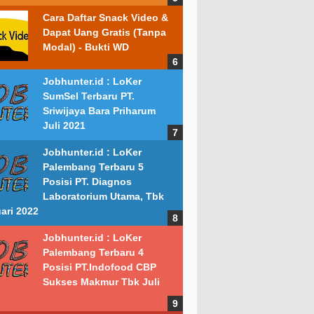
Cara Daftar Snack Video &
Dapat Uang Gratis (Tanpa
Modal) - Bukti WD
Jobhunter.id : LoKer
SumSel Terbaru PT.
Sriwijaya Bara Priharum
Juli 2021
Jobhunter.id : LoKer
Palembang Terbaru 5
Posisi PT. Diagnos
Laboratorium Utama, Tbk
ari 2022
Jobhunter.id : LoKer
Palembang Terbaru 4
Posisi PT.Indofood CBP
Sukses Makmur Tbk Juli