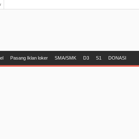
r
el
Pasang Iklan loker
SMA/SMK
D3
S1
DONASI