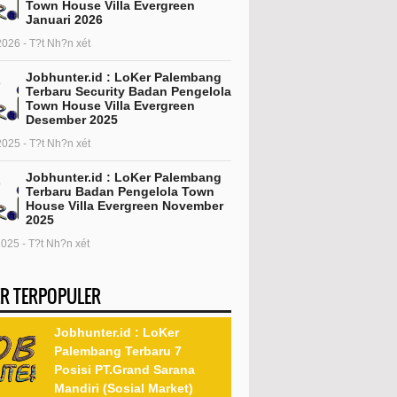
Town House Villa Evergreen
Januari 2026
2026 - T?t Nh?n xét
Jobhunter.id : LoKer Palembang
Terbaru Security Badan Pengelola
Town House Villa Evergreen
Desember 2025
2025 - T?t Nh?n xét
Jobhunter.id : LoKer Palembang
Terbaru Badan Pengelola Town
House Villa Evergreen November
2025
2025 - T?t Nh?n xét
R TERPOPULER
Jobhunter.id : LoKer
Palembang Terbaru 7
Posisi PT.Grand Sarana
Mandiri (Sosial Market)