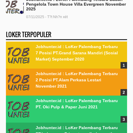
Pengelola Town House Villa Evergreen November
2025
07/11/2025 - T?t Nh?n xét
LOKER TERPOPULER
Jobhunter.id : LoKer Palembang Terbaru
7 Posisi PT.Grand Sarana Mandiri (Sosial
Market) September 2020
Jobhunter.id : LoKer Palembang Terbaru
2 Posisi PT.Alam Perkasa Lestari
November 2021
Jobhunter.id : LoKer Palembang Terbaru
PT. Oki Pulp & Paper Juni 2021
Jobhunter.id : LoKer Palembang Terbaru