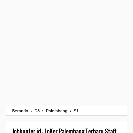
Beranda
›
D3
›
Palembang
›
S1
Jobhunter.id : LoKer Palembang Terbaru Staff