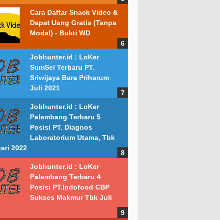
Cara Daftar Snack Video &
Dapat Uang Gratis (Tanpa
Modal) - Bukti WD
Jobhunter.id : LoKer
SumSel Terbaru PT.
Sriwijaya Bara Priharum
Juli 2021
Jobhunter.id : LoKer
Palembang Terbaru 5
Posisi PT. Diagnos
Laboratorium Utama, Tbk
ari 2022
Jobhunter.id : LoKer
Palembang Terbaru 4
Posisi PT.Indofood CBP
Sukses Makmur Tbk Juli