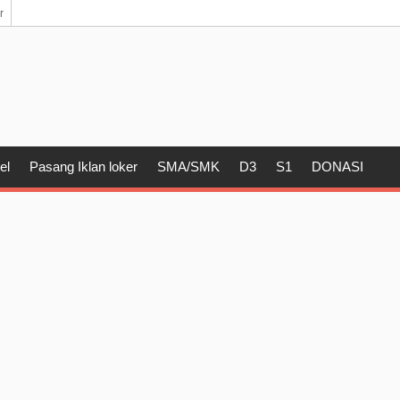
r
el
Pasang Iklan loker
SMA/SMK
D3
S1
DONASI