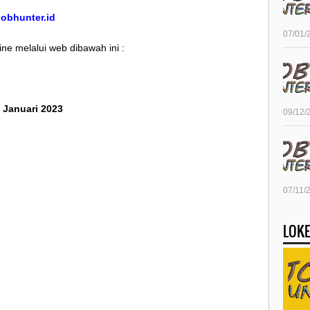
/jobhunter.id
07/01/
ine melalui web dibawah ini :
7 Januari 2023
09/12/
07/11/
LOKE