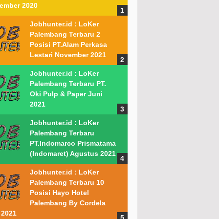
ember 2020
Jobhunter.id : LoKer
Palembang Terbaru 2
Posisi PT.Alam Perkasa
Lestari November 2021
Jobhunter.id : LoKer
Palembang Terbaru PT.
Oki Pulp & Paper Juni
2021
Jobhunter.id : LoKer
Palembang Terbaru
PT.Indomarco Prismatama
(Indomaret) Agustus 2021
Jobhunter.id : LoKer
Palembang Terbaru 10
Posisi Hayo Hotel
Palembang By Cordela
 2021