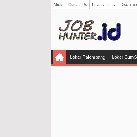
About
Contact Us
Privacy Policy
Disclaime
Loker Palembang
Loker SumS