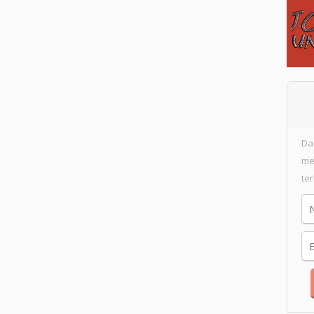
Da
me
te