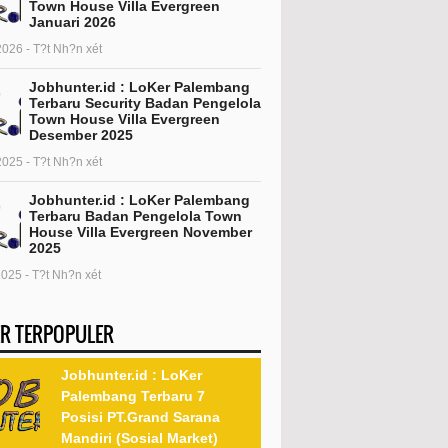
Town House Villa Evergreen
Januari 2026
2026 - T?t Nh?n xét
Jobhunter.id : LoKer Palembang
Terbaru Security Badan Pengelola
Town House Villa Evergreen
Desember 2025
2025 - T?t Nh?n xét
Jobhunter.id : LoKer Palembang
Terbaru Badan Pengelola Town
House Villa Evergreen November
2025
2025 - T?t Nh?n xét
R TERPOPULER
Jobhunter.id : LoKer
Palembang Terbaru 7
Posisi PT.Grand Sarana
Mandiri (Sosial Market)