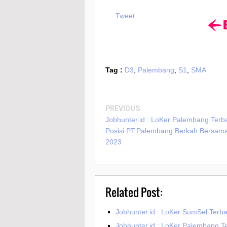
Tweet
Tag :
D3
,
Palembang
,
S1
,
SMA
PREVIOUS
Jobhunter.id : LoKer Palembang Terb
Posisi PT.Palembang Berkah Bersama
2023
Related Post:
Jobhunter.id : LoKer SumSel Terb
Jobhunter.id : LoKer Palembang T