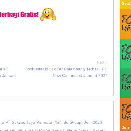
Sept
NEXT
aru 3
Jobhunter.id : LoKer Palembang Terbaru PT.
 Januari
New Connected Januari 2023
aru PT Sukses Jaya Permata (Yafindo Group) Juni 2020
Juni
erbaru Administrasi & Pramuniaga Butter & Sugar (Bakery