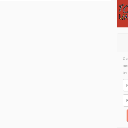
Da
me
te