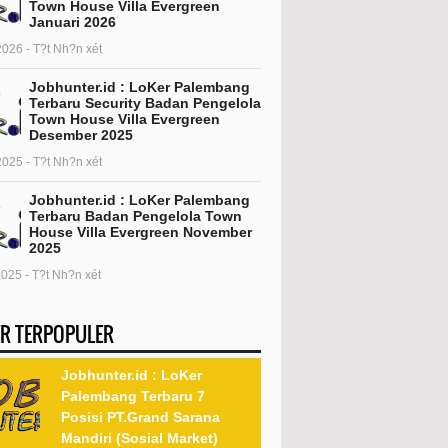
Town House Villa Evergreen
Januari 2026
2026 - T?t Nh?n xét
Jobhunter.id : LoKer Palembang
Terbaru Security Badan Pengelola
Town House Villa Evergreen
Desember 2025
2025 - T?t Nh?n xét
Jobhunter.id : LoKer Palembang
Terbaru Badan Pengelola Town
House Villa Evergreen November
2025
2025 - T?t Nh?n xét
R TERPOPULER
Jobhunter.id : LoKer
Palembang Terbaru 7
Posisi PT.Grand Sarana
Mandiri (Sosial Market)