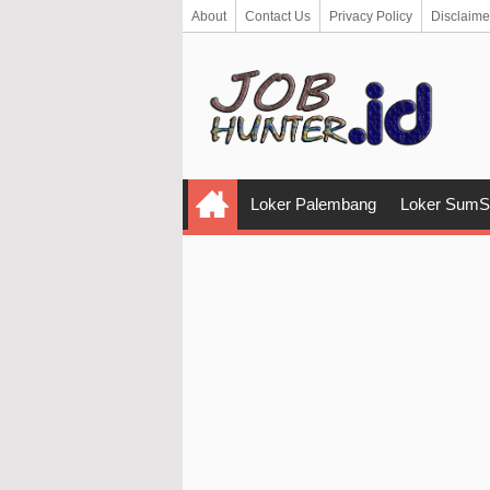
About
Contact Us
Privacy Policy
Disclaime
Loker Palembang
Loker SumS