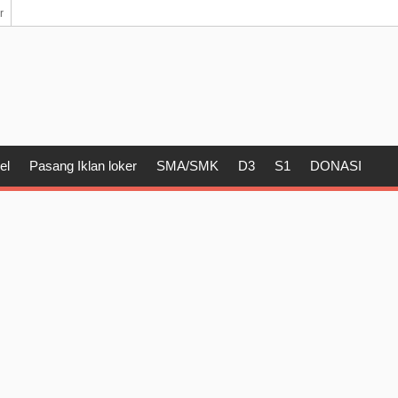
r
el
Pasang Iklan loker
SMA/SMK
D3
S1
DONASI