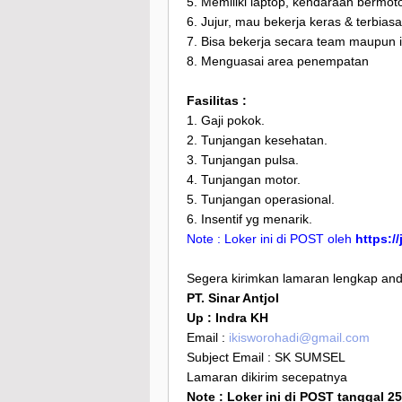
5. Memiliki laptop, kendaraan bermot
6. Jujur, mau bekerja keras & terbiasa
7. Bisa bekerja secara team maupun i
8. Menguasai area penempatan
Fasilitas :
1. Gaji pokok.
2. Tunjangan kesehatan.
3. Tunjangan pulsa.
4. Tunjangan motor.
5. Tunjangan operasional.
6. Insentif yg menarik.
Note : Loker ini di POST oleh
https:/
Segera kirimkan lamaran lengkap anda
PT. Sinar Antjol
Up : Indra KH
Email :
ikisworohadi@gmail.com
Subject Email : SK SUMSEL
Lamaran dikirim secepatnya
Note : Loker ini di POST tanggal 2