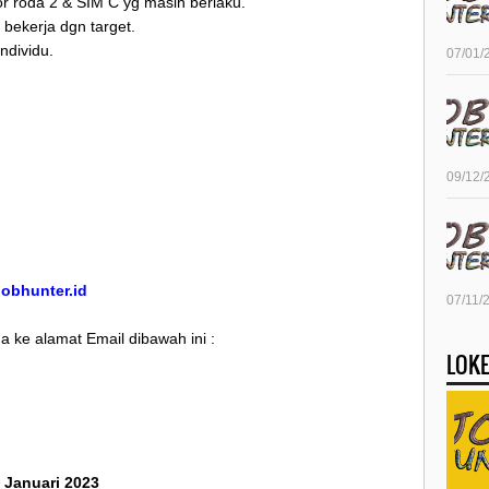
or roda 2 & SIM C yg masih berlaku.
 bekerja dgn target.
ndividu.
07/01/
09/12/
/jobhunter.id
07/11/
 ke alamat Email dibawah ini :
LOKE
5 Januari 2023