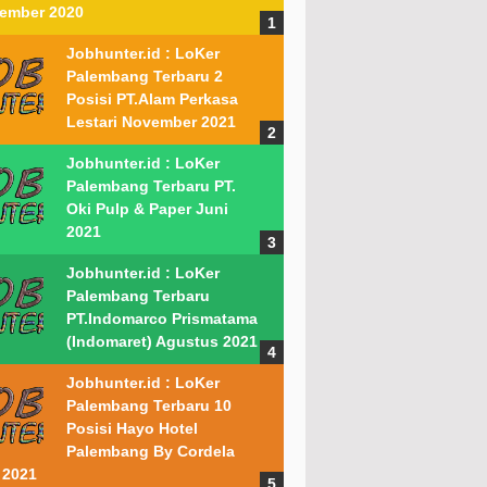
ember 2020
Jobhunter.id : LoKer
Palembang Terbaru 2
Posisi PT.Alam Perkasa
Lestari November 2021
Jobhunter.id : LoKer
Palembang Terbaru PT.
Oki Pulp & Paper Juni
2021
Jobhunter.id : LoKer
Palembang Terbaru
PT.Indomarco Prismatama
(Indomaret) Agustus 2021
Jobhunter.id : LoKer
Palembang Terbaru 10
Posisi Hayo Hotel
Palembang By Cordela
 2021