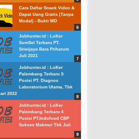
Cara Daftar Snack Video &
Dapat Uang Gratis (Tanpa
Modal) - Bukti WD
Jobhunter.id : LoKer
SumSel Terbaru PT.
Sriwijaya Bara Priharum
Juli 2021
Jobhunter.id : LoKer
Palembang Terbaru 5
Posisi PT. Diagnos
Laboratorium Utama, Tbk
ari 2022
Jobhunter.id : LoKer
Palembang Terbaru 4
Posisi PT.Indofood CBP
Sukses Makmur Tbk Juli