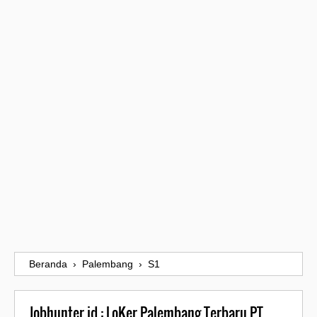
Beranda
›
Palembang
›
S1
Jobhunter.id : LoKer Palembang Terbaru PT.