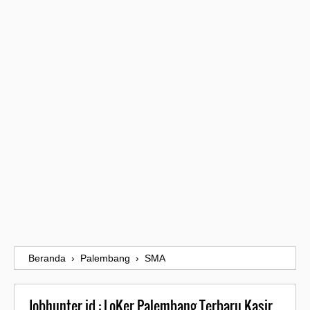
Beranda
›
Palembang
›
SMA
Jobhunter.id : LoKer Palembang Terbaru Kasir