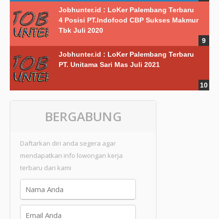
Jobhunter.id : LoKer Palembang Terbaru
4 Posisi PT.Indofood CBP Sukses Makmur
Tbk Juli 2020
Jobhunter.id : LoKer Palembang Terbaru
PT. Unitama Sari Mas Juli 2021
BERGABUNG
Daftarkan diri anda segera agar
mendapatkan info lowongan kerja
terbaru dari kami