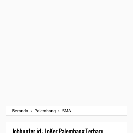
Beranda
›
Palembang
›
SMA
Jobhunter.id : LoKer Palembang Terbaru