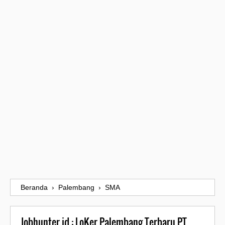
Beranda
›
Palembang
›
SMA
Jobhunter.id : LoKer Palembang Terbaru PT.