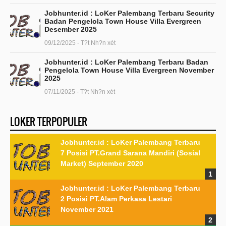
Jobhunter.id : LoKer Palembang Terbaru Security
Badan Pengelola Town House Villa Evergreen
Desember 2025
09/12/2025 - T?t Nh?n xét
Jobhunter.id : LoKer Palembang Terbaru Badan
Pengelola Town House Villa Evergreen November
2025
07/11/2025 - T?t Nh?n xét
LOKER TERPOPULER
Jobhunter.id : LoKer Palembang Terbaru
7 Posisi PT.Grand Sarana Mandiri (Sosial
Market) September 2020
Jobhunter.id : LoKer Palembang Terbaru
2 Posisi PT.Alam Perkasa Lestari
November 2021