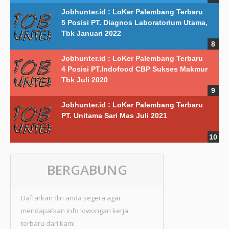
Jobhunter.id : LoKer Palembang Terbaru
5 Posisi PT. Diagnos Laboratorium Utama,
Tbk Januari 2022
Jobhunter.id : LoKer Palembang Terbaru
4 Posisi PT.Indofood CBP Sukses Makmur
Tbk Juli 2020
Jobhunter.id : LoKer Palembang Terbaru
PT. Unitama Sari Mas Juli 2021
BERGABUNG
Daftarkan diri anda segera agar
mendapatkan info lowongan kerja
terbaru dari kami