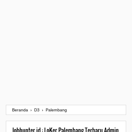
Beranda
›
D3
›
Palembang
Jobhunter.id : LoKer Palembang Terbaru Admin