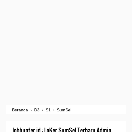
Beranda
›
D3
›
S1
›
SumSel
Jobhunter.id : LoKer SumSel Terbaru Admin