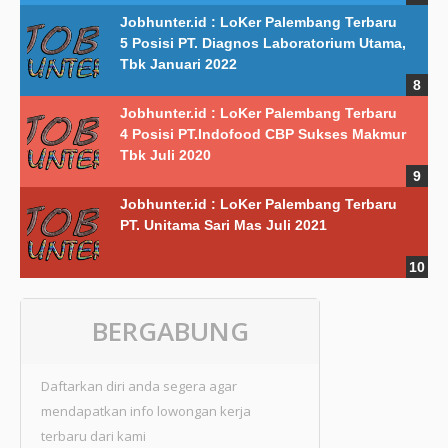
Jobhunter.id : LoKer Palembang Terbaru
5 Posisi PT. Diagnos Laboratorium Utama,
Tbk Januari 2022
Jobhunter.id : LoKer Palembang Terbaru
4 Posisi PT.Indofood CBP Sukses Makmur
Tbk Juli 2020
Jobhunter.id : LoKer Palembang Terbaru
PT. Unitama Sari Mas Juli 2021
BERGABUNG
Daftarkan diri anda segera agar
mendapatkan info lowongan kerja
terbaru dari kami