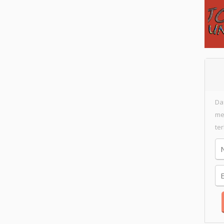
Da
me
te