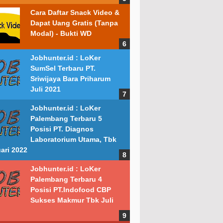
Cara Daftar Snack Video &
Dapat Uang Gratis (Tanpa
Modal) - Bukti WD
Jobhunter.id : LoKer
SumSel Terbaru PT.
Sriwijaya Bara Priharum
Juli 2021
Jobhunter.id : LoKer
Palembang Terbaru 5
Posisi PT. Diagnos
Laboratorium Utama, Tbk
ari 2022
Jobhunter.id : LoKer
Palembang Terbaru 4
Posisi PT.Indofood CBP
Sukses Makmur Tbk Juli