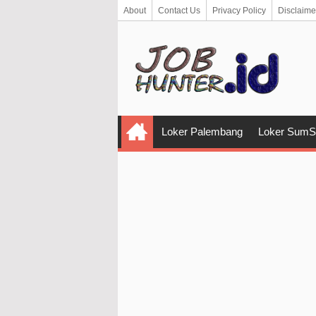
About
Contact Us
Privacy Policy
Disclaime
Loker Palembang
Loker SumS