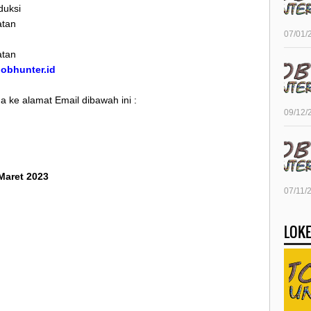
duksi
atan
07/01/
atan
/jobhunter.id
 ke alamat Email dibawah ini :
09/12/
 Maret 2023
07/11/
LOKE