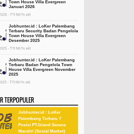
Town House Villa Evergreen
Januari 2026
2026 - T?t Nh?n xét
Jobhunter.id : LoKer Palembang
Terbaru Security Badan Pengelola
Town House Villa Evergreen
Desember 2025
2025 - T?t Nh?n xét
Jobhunter.id : LoKer Palembang
Terbaru Badan Pengelola Town
House Villa Evergreen November
2025
2025 - T?t Nh?n xét
R TERPOPULER
Jobhunter.id : LoKer
Palembang Terbaru 7
Posisi PT.Grand Sarana
Mandiri (Sosial Market)