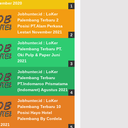
ember 2020
Jobhunter.id : LoKer
Palembang Terbaru 2
Posisi PT.Alam Perkasa
Lestari November 2021
Jobhunter.id : LoKer
Palembang Terbaru PT.
Oki Pulp & Paper Juni
2021
Jobhunter.id : LoKer
Palembang Terbaru
PT.Indomarco Prismatama
(Indomaret) Agustus 2021
Jobhunter.id : LoKer
Palembang Terbaru 10
Posisi Hayo Hotel
Palembang By Cordela
 2021