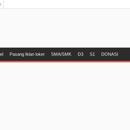
r
el
Pasang Iklan loker
SMA/SMK
D3
S1
DONASI