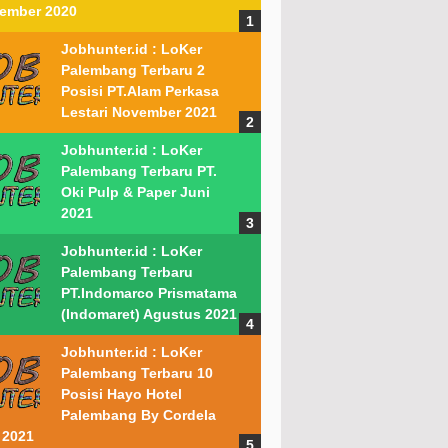
ember 2020
Jobhunter.id : LoKer
Palembang Terbaru 2
Posisi PT.Alam Perkasa
Lestari November 2021
Jobhunter.id : LoKer
Palembang Terbaru PT.
Oki Pulp & Paper Juni
2021
Jobhunter.id : LoKer
Palembang Terbaru
PT.Indomarco Prismatama
(Indomaret) Agustus 2021
Jobhunter.id : LoKer
Palembang Terbaru 10
Posisi Hayo Hotel
Palembang By Cordela
 2021