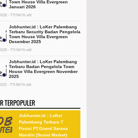
Town House Villa Evergreen
Januari 2026
2026 - T?t Nh?n xét
Jobhunter.id : LoKer Palembang
Terbaru Security Badan Pengelola
Town House Villa Evergreen
Desember 2025
2025 - T?t Nh?n xét
Jobhunter.id : LoKer Palembang
Terbaru Badan Pengelola Town
House Villa Evergreen November
2025
2025 - T?t Nh?n xét
R TERPOPULER
Jobhunter.id : LoKer
Palembang Terbaru 7
Posisi PT.Grand Sarana
Mandiri (Sosial Market)