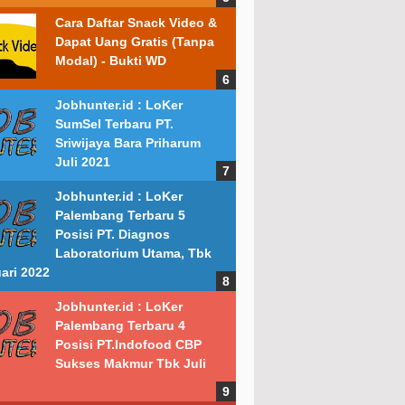
Cara Daftar Snack Video &
Dapat Uang Gratis (Tanpa
Modal) - Bukti WD
Jobhunter.id : LoKer
SumSel Terbaru PT.
Sriwijaya Bara Priharum
Juli 2021
Jobhunter.id : LoKer
Palembang Terbaru 5
Posisi PT. Diagnos
Laboratorium Utama, Tbk
ari 2022
Jobhunter.id : LoKer
Palembang Terbaru 4
Posisi PT.Indofood CBP
Sukses Makmur Tbk Juli