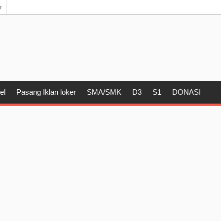
r
el
Pasang Iklan loker
SMA/SMK
D3
S1
DONASI