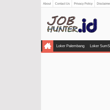
About
Contact Us
Privacy Policy
Disclaime
Loker Palembang
Loker SumS