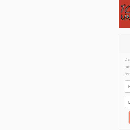
Da
me
te