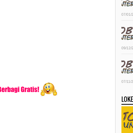
07/01/
09/12/
07/11/
LOKE