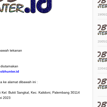
19/06/
20/05/
dibawah tekanan
h diutamakan
22/04/
/jobhunter.id
 ke alamat dibawah ini :
5 Kel. Bukit Sangkal, Kec. Kalidoni, Palembang 30114
ei 2023