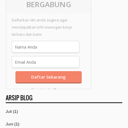
BERGABUNG
Daftarkan diri anda segera agar
mendapatkan info lowongan kerja
terbaru dari kami
Template by
Kang
ARSIP BLOG
Mousir
Juli
(1)
Juni
(1)