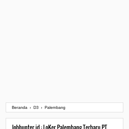
Beranda
›
D3
›
Palembang
Jobhunter.id : LoKer Palembang Terbaru PT.