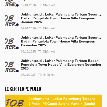
19/01/2026 - T?t Nh?n xét
Jobhunter.id : LoKer Palembang Terbaru Security
Badan Pengelola Town House Villa Evergreen
Januari 2026
07/01/2026 - T?t Nh?n xét
Jobhunter.id : LoKer Palembang Terbaru Security
Badan Pengelola Town House Villa Evergreen
Desember 2025
09/12/2025 - T?t Nh?n xét
Jobhunter.id : LoKer Palembang Terbaru Badan
Pengelola Town House Villa Evergreen November
2025
07/11/2025 - T?t Nh?n xét
LOKER TERPOPULER
Jobhunter.id : LoKer Palembang Terbaru
7 Posisi PT.Grand Sarana Mandiri (Sosial