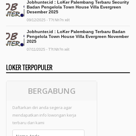
Jobhunter.id : LoKer Palembang Terbaru Security
Badan Pengelola Town House Villa Evergreen
Desember 2025
09/12/2025 - T?t Nh?n xét
Jobhunter.id : LoKer Palembang Terbaru Badan
Pengelola Town House Villa Evergreen November
2025
07/11/2025 - T?t Nh?n xét
LOKER TERPOPULER
BERGABUNG
Daftarkan diri anda segera agar
mendapatkan info lowongan kerja
terbaru dari kami