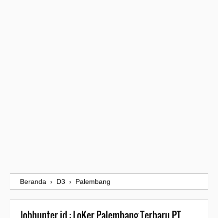
Beranda
›
D3
›
Palembang
Jobhunter.id : LoKer Palembang Terbaru PT.