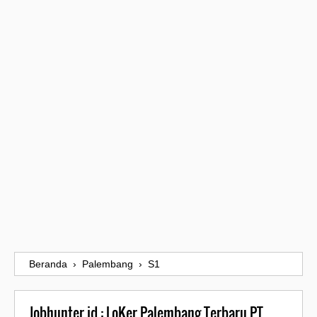
Beranda
›
Palembang
›
S1
Jobhunter.id : LoKer Palembang Terbaru PT.