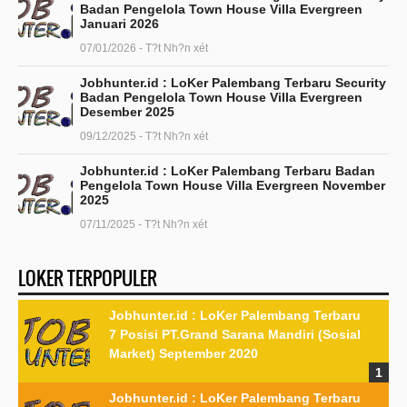
Badan Pengelola Town House Villa Evergreen
Januari 2026
07/01/2026 - T?t Nh?n xét
Jobhunter.id : LoKer Palembang Terbaru Security
Badan Pengelola Town House Villa Evergreen
Desember 2025
09/12/2025 - T?t Nh?n xét
Jobhunter.id : LoKer Palembang Terbaru Badan
Pengelola Town House Villa Evergreen November
2025
07/11/2025 - T?t Nh?n xét
LOKER TERPOPULER
Jobhunter.id : LoKer Palembang Terbaru
7 Posisi PT.Grand Sarana Mandiri (Sosial
Market) September 2020
Jobhunter.id : LoKer Palembang Terbaru