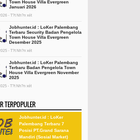
Town House Villa Evergreen
Januari 2026
2026 - T?t Nh?n xét
Jobhunter.id : LoKer Palembang
Terbaru Security Badan Pengelola
Town House Villa Evergreen
Desember 2025
2025 - T?t Nh?n xét
Jobhunter.id : LoKer Palembang
Terbaru Badan Pengelola Town
House Villa Evergreen November
2025
2025 - T?t Nh?n xét
R TERPOPULER
Jobhunter.id : LoKer
Palembang Terbaru 7
Posisi PT.Grand Sarana
Mandiri (Sosial Market)