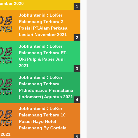
ember 2020
Jobhunter.id : LoKer
Palembang Terbaru 2
Posisi PT.Alam Perkasa
Lestari November 2021
Jobhunter.id : LoKer
Palembang Terbaru PT.
Oki Pulp & Paper Juni
2021
Jobhunter.id : LoKer
Palembang Terbaru
PT.Indomarco Prismatama
(Indomaret) Agustus 2021
Jobhunter.id : LoKer
Palembang Terbaru 10
Posisi Hayo Hotel
Palembang By Cordela
 2021