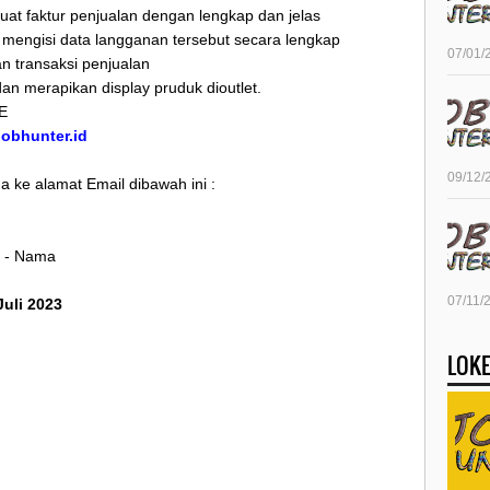
t faktur penjualan dengan lengkap dan jelas
mengisi data langganan tersebut secara lengkap
07/01/
 transaksi penjualan
an merapikan display pruduk dioutlet.
E
/jobhunter.id
09/12/
 ke alamat Email dibawah ini :
g - Nama
07/11/
Juli 2023
LOKE