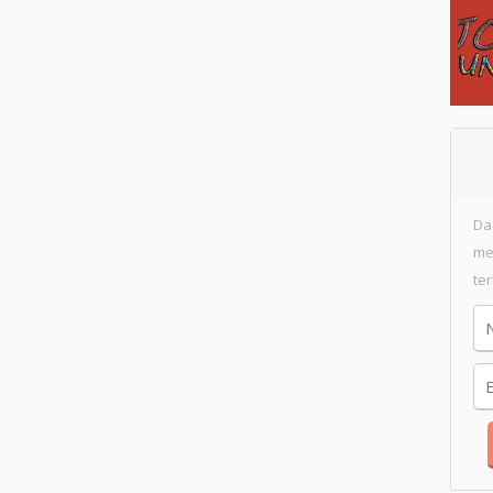
Da
me
te