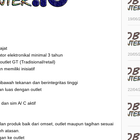
19/06/
ajat
20/05/
utor elektronikal minimal 3 tahun
tlet GT (Tradisional/retail)
memiliki inisiatif
a dibawah tekanan dan berintegritas tinggi
gan luas dengan outlet
22/04/
 dan sim A/ C aktif
an produk baik dari omset, outlet maupun tagihan sesuai
eh atasan.
an ke outlet