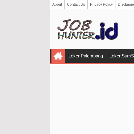
About
Contact Us
Privacy Policy
Disclaime
Loker Palembang
Loker SumS