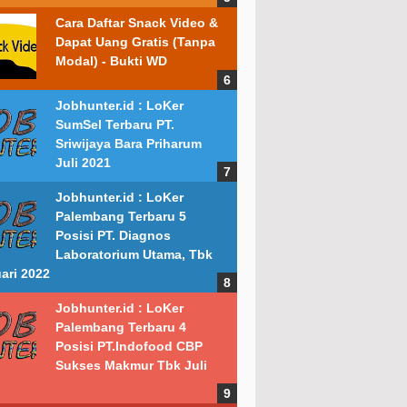
Cara Daftar Snack Video &
Dapat Uang Gratis (Tanpa
Modal) - Bukti WD
Jobhunter.id : LoKer
SumSel Terbaru PT.
Sriwijaya Bara Priharum
Juli 2021
Jobhunter.id : LoKer
Palembang Terbaru 5
Posisi PT. Diagnos
Laboratorium Utama, Tbk
ari 2022
Jobhunter.id : LoKer
Palembang Terbaru 4
Posisi PT.Indofood CBP
Sukses Makmur Tbk Juli