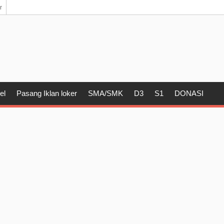
r
el
Pasang Iklan loker
SMA/SMK
D3
S1
DONASI