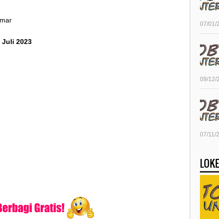
amar
07/01/
 Juli 2023
09/12/
07/11/
LOKE