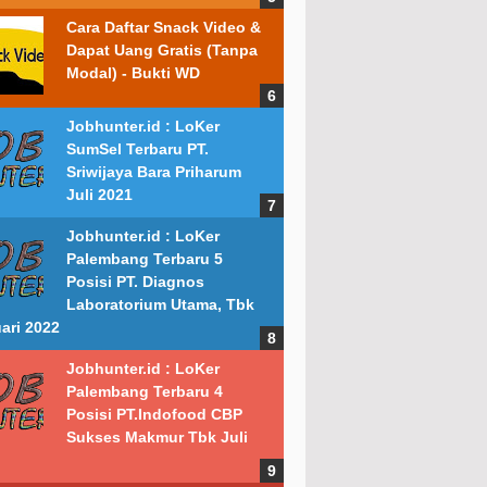
Cara Daftar Snack Video &
Dapat Uang Gratis (Tanpa
Modal) - Bukti WD
Jobhunter.id : LoKer
SumSel Terbaru PT.
Sriwijaya Bara Priharum
Juli 2021
Jobhunter.id : LoKer
Palembang Terbaru 5
Posisi PT. Diagnos
Laboratorium Utama, Tbk
ari 2022
Jobhunter.id : LoKer
Palembang Terbaru 4
Posisi PT.Indofood CBP
Sukses Makmur Tbk Juli