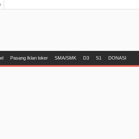
r
el
Pasang Iklan loker
SMA/SMK
D3
S1
DONASI