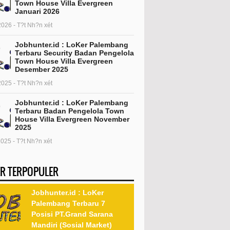
Town House Villa Evergreen
Januari 2026
2026 - T?t Nh?n xét
Jobhunter.id : LoKer Palembang
Terbaru Security Badan Pengelola
Town House Villa Evergreen
Desember 2025
2025 - T?t Nh?n xét
Jobhunter.id : LoKer Palembang
Terbaru Badan Pengelola Town
House Villa Evergreen November
2025
2025 - T?t Nh?n xét
R TERPOPULER
Jobhunter.id : LoKer
Palembang Terbaru 7
Posisi PT.Grand Sarana
Mandiri (Sosial Market)