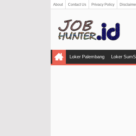
About
Contact Us
Privacy Policy
Disclaime
Loker Palembang
Loker SumS