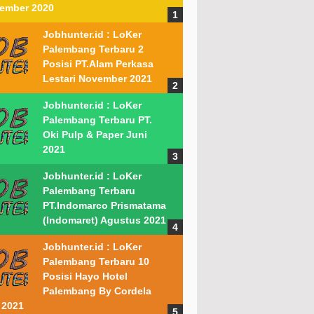
ember 2020
Jobhunter.id : LoKer
Palembang Terbaru 2
Posisi PT.Alam Perkasa
Lestari November 2021
Jobhunter.id : LoKer
Palembang Terbaru PT.
Oki Pulp & Paper Juni
2021
Jobhunter.id : LoKer
Palembang Terbaru
PT.Indomarco Prismatama
(Indomaret) Agustus 2021
Jobhunter.id : LoKer
Palembang Terbaru 10
Posisi Hayo Hotel
Palembang By Cordela
 2021