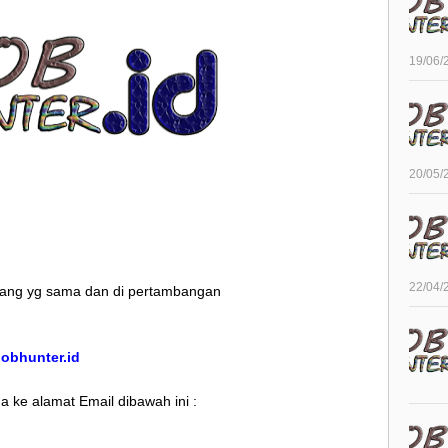
19/06/
20/05/
22/04/
idang yg sama dan di pertambangan
/jobhunter.id
 ke alamat Email dibawah ini :