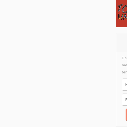
Da
me
te