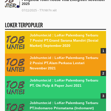
2025
07/11/2025 - T?t Nh?n xét
LOKER TERPOPULER
Jobhunter.id : LoKer Palembang Terbaru
7 Posisi PT.Grand Sarana Mandiri (Sosial
Market) September 2020
Jobhunter.id : LoKer Palembang Terbaru
2 Posisi PT.Alam Perkasa Lestari
November 2021
Jobhunter.id : LoKer Palembang Terbaru
PT. Oki Pulp & Paper Juni 2021
Jobhunter.id : LoKer Palembang Terbaru
PT.Indomarco Prismatama (Indomaret)