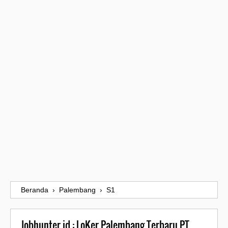
Beranda
›
Palembang
›
S1
Jobhunter.id : LoKer Palembang Terbaru PT.