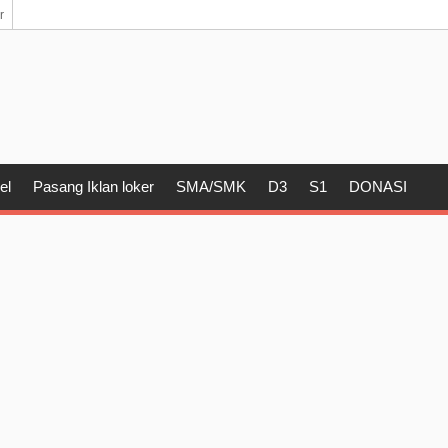
r
el
Pasang Iklan loker
SMA/SMK
D3
S1
DONASI