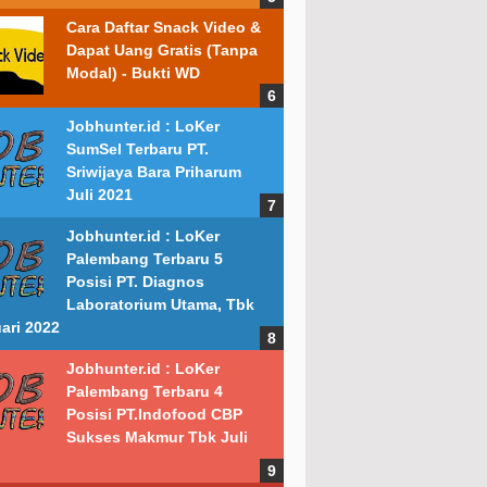
Cara Daftar Snack Video &
Dapat Uang Gratis (Tanpa
Modal) - Bukti WD
Jobhunter.id : LoKer
SumSel Terbaru PT.
Sriwijaya Bara Priharum
Juli 2021
Jobhunter.id : LoKer
Palembang Terbaru 5
Posisi PT. Diagnos
Laboratorium Utama, Tbk
ari 2022
Jobhunter.id : LoKer
Palembang Terbaru 4
Posisi PT.Indofood CBP
Sukses Makmur Tbk Juli