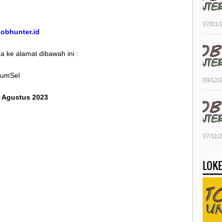
07/01/
/jobhunter.id
 ke alamat dibawah ini :
SumSel
09/12/
0 Agustus 2023
07/11/
LOKE