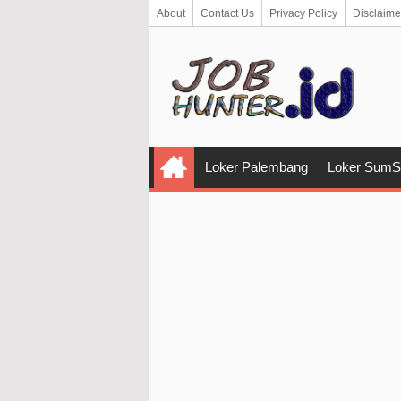
About
Contact Us
Privacy Policy
Disclaime
Loker Palembang
Loker SumS