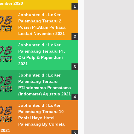
ember 2020
Jobhunter.id : LoKer
Palembang Terbaru 2
Posisi PT.Alam Perkasa
Lestari November 2021
Jobhunter.id : LoKer
Palembang Terbaru PT.
Oki Pulp & Paper Juni
2021
Jobhunter.id : LoKer
Palembang Terbaru
PT.Indomarco Prismatama
(Indomaret) Agustus 2021
Jobhunter.id : LoKer
Palembang Terbaru 10
Posisi Hayo Hotel
Palembang By Cordela
 2021