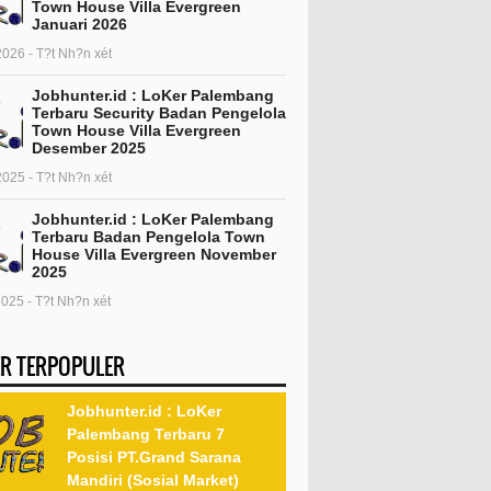
Town House Villa Evergreen
Januari 2026
2026 - T?t Nh?n xét
Jobhunter.id : LoKer Palembang
Terbaru Security Badan Pengelola
Town House Villa Evergreen
Desember 2025
2025 - T?t Nh?n xét
Jobhunter.id : LoKer Palembang
Terbaru Badan Pengelola Town
House Villa Evergreen November
2025
2025 - T?t Nh?n xét
R TERPOPULER
Jobhunter.id : LoKer
Palembang Terbaru 7
Posisi PT.Grand Sarana
Mandiri (Sosial Market)