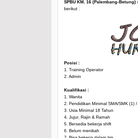
SPBU KM. 16 (Palembang-Betung)
berikut :
Posisi :
1. Training Operator
2. Admin
Kualifikasi :
1. Wanita
2. Pendidikan Minimal SMA/SMK (1) / 
3. Usia Minimal 18 Tahun
4. Jujur, Rajin & Ramah
5. Bersedia bekerja shift
6. Belum menikah
7. Bisa bekerja dalam tim