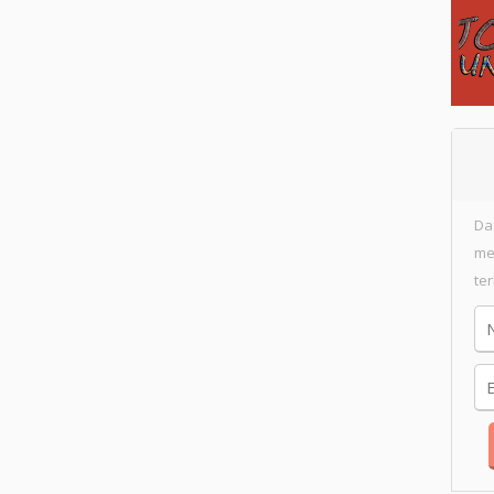
Da
me
te