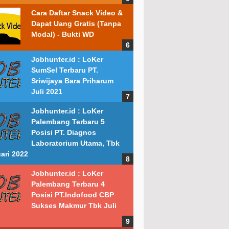
Cara Daftar Snack Video &
Dapat Uang Gratis (Tanpa
Modal) - Bukti WD
Jobhunter.id : LoKer
SumSel Terbaru PT.
Sriwijaya Bara Priharum
Juli 2021
Jobhunter.id : LoKer
Palembang Terbaru 5
Posisi PT. Diagnos
Laboratorium Utama, Tbk
ari 2022
Jobhunter.id : LoKer
Palembang Terbaru 4
Posisi PT.Indofood CBP
Sukses Makmur Tbk Juli