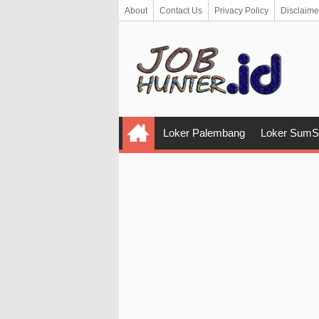
About
Contact Us
Privacy Policy
Disclaime
Loker Palembang
Loker SumS