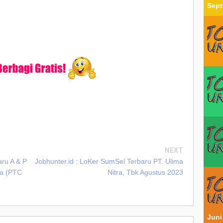
Sept
NEXT
aru A & P
Jobhunter.id : LoKer SumSel Terbaru PT. Ulima
ma (PTC
Nitra, Tbk Agustus 2023
Juni