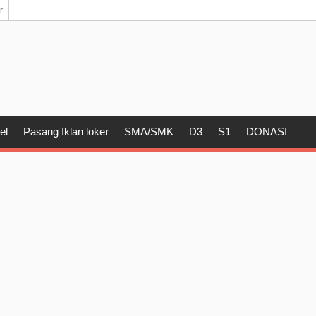
r
el
Pasang Iklan loker
SMA/SMK
D3
S1
DONASI