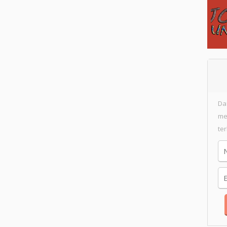
Da
me
te