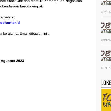
ance Stock Unit dan Memiliki Kemampuan Negosisasi.
wa kendaraan beroda empat.
07/01/
a Selatan
/jobhunter.id
 ke alamat Email dibawah ini :
09/12/
8 Agustus 2023
07/11/
LOKE