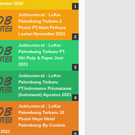
ember 2020
Jobhunter.id : LoKer
Palembang Terbaru 2
Posisi PT.Alam Perkasa
Lestari November 2021
Jobhunter.id : LoKer
Palembang Terbaru PT.
Oki Pulp & Paper Juni
2021
Jobhunter.id : LoKer
Palembang Terbaru
PT.Indomarco Prismatama
(Indomaret) Agustus 2021
Jobhunter.id : LoKer
Palembang Terbaru 10
Posisi Hayo Hotel
Palembang By Cordela
 2021