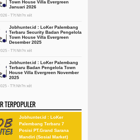
Town House Villa Evergreen
Januari 2026
2026 - T?t Nh?n xét
Jobhunter.id : LoKer Palembang
Terbaru Security Badan Pengelola
Town House Villa Evergreen
Desember 2025
2025 - T?t Nh?n xét
Jobhunter.id : LoKer Palembang
Terbaru Badan Pengelola Town
House Villa Evergreen November
2025
2025 - T?t Nh?n xét
R TERPOPULER
Jobhunter.id : LoKer
Palembang Terbaru 7
Posisi PT.Grand Sarana
Mandiri (Sosial Market)