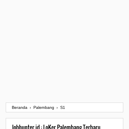
Beranda
›
Palembang
›
S1
Jobhunter.id : LoKer Palembang Terbaru