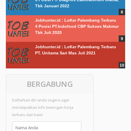
Tbk Januari 2022
Jobhunter.id : LoKer Palembang Terbaru
4 Posisi PT.Indofood CBP Sukses Makmur
Tbk Juli 2020
Jobhunter.id : LoKer Palembang Terbaru
PT. Unitama Sari Mas Juli 2021
BERGABUNG
Daftarkan diri anda segera agar
mendapatkan info lowongan kerja
terbaru dari kami