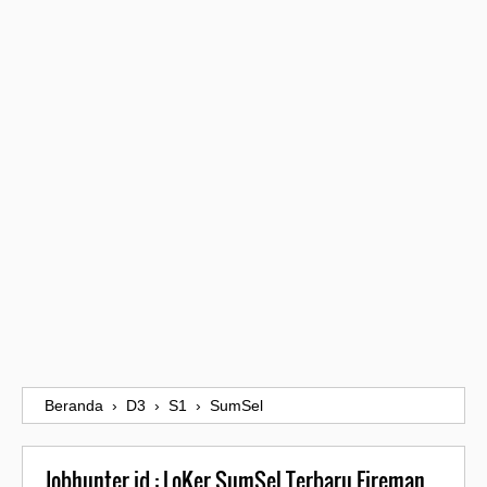
Beranda
›
D3
›
S1
›
SumSel
Jobhunter.id : LoKer SumSel Terbaru Fireman