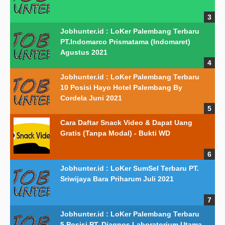
Jobhunter.id : LoKer Palembang Terbaru
PT.Indomarco Prismatama (Indomaret)
Agustus 2021
Jobhunter.id : LoKer Palembang Terbaru
10 Posisi Hayo Hotel Palembang By
Cordela Juni 2021
Cara Daftar Snack Video & Dapat Uang
Gratis (Tanpa Modal) - Bukti WD
Jobhunter.id : LoKer SumSel Terbaru PT.
Sriwijaya Bara Priharum Juli 2021
Jobhunter.id : LoKer Palembang Terbaru
5 Posisi PT. Diagnos Laboratorium Utama,