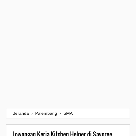
Beranda
›
Palembang
›
SMA
Lowongan Kerja Kitchen Helper di Savoree