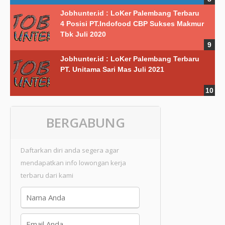
Jobhunter.id : LoKer Palembang Terbaru
4 Posisi PT.Indofood CBP Sukses Makmur
Tbk Juli 2020
Jobhunter.id : LoKer Palembang Terbaru
PT. Unitama Sari Mas Juli 2021
BERGABUNG
Daftarkan diri anda segera agar
mendapatkan info lowongan kerja
terbaru dari kami