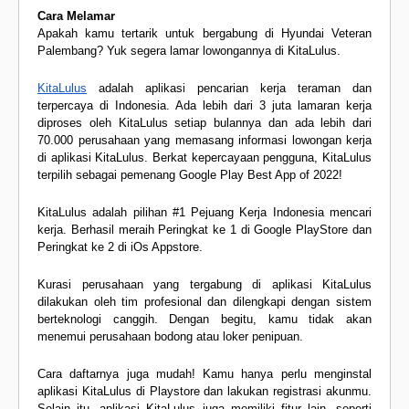
Cara Melamar
Apakah kamu tertarik untuk bergabung di Hyundai Veteran
Palembang? Yuk segera lamar lowongannya di KitaLulus.
KitaLulus
adalah aplikasi pencarian kerja teraman dan
terpercaya di Indonesia. Ada lebih dari 3 juta lamaran kerja
diproses oleh KitaLulus setiap bulannya dan ada lebih dari
70.000 perusahaan yang memasang informasi lowongan kerja
di aplikasi KitaLulus. Berkat kepercayaan pengguna, KitaLulus
terpilih sebagai pemenang Google Play Best App of 2022!
KitaLulus adalah pilihan #1 Pejuang Kerja Indonesia mencari
kerja. Berhasil meraih Peringkat ke 1 di Google PlayStore dan
Peringkat ke 2 di iOs Appstore.
Kurasi perusahaan yang tergabung di aplikasi KitaLulus
dilakukan oleh tim profesional dan dilengkapi dengan sistem
berteknologi canggih. Dengan begitu, kamu tidak akan
menemui perusahaan bodong atau loker penipuan.
Cara daftarnya juga mudah! Kamu hanya perlu menginstal
aplikasi KitaLulus di Playstore dan lakukan registrasi akunmu.
Selain itu, aplikasi KitaLulus juga memiliki fitur lain, seperti