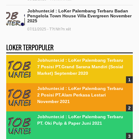
Jobhunter.id : LoKer Palembang Terbaru Badan
Pengelola Town House Villa Evergreen November
2025
07/11/2025 - T?t Nh?n xét
LOKER TERPOPULER
Jobhunter.id : LoKer Palembang Terbaru
7 Posisi PT.Grand Sarana Mandiri (Sosial
Market) September 2020
Jobhunter.id : LoKer Palembang Terbaru
2 Posisi PT.Alam Perkasa Lestari
November 2021
Jobhunter.id : LoKer Palembang Terbaru
PT. Oki Pulp & Paper Juni 2021