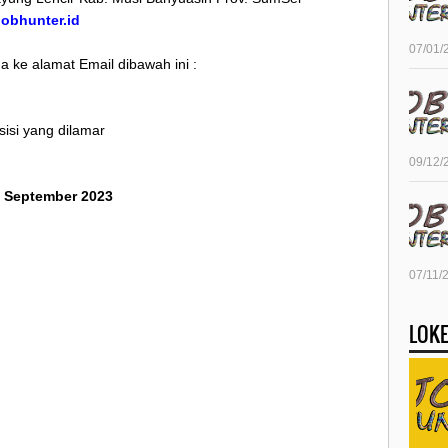
/jobhunter.id
07/01/
 ke alamat Email dibawah ini :
isi yang dilamar
09/12/
26 September 2023
07/11/
LOKE