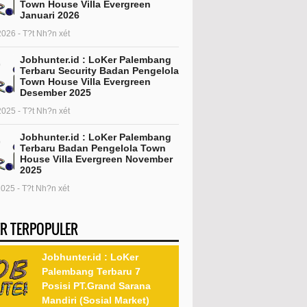
Town House Villa Evergreen
Januari 2026
2026 - T?t Nh?n xét
Jobhunter.id : LoKer Palembang
Terbaru Security Badan Pengelola
Town House Villa Evergreen
Desember 2025
2025 - T?t Nh?n xét
Jobhunter.id : LoKer Palembang
Terbaru Badan Pengelola Town
House Villa Evergreen November
2025
2025 - T?t Nh?n xét
R TERPOPULER
Jobhunter.id : LoKer
Palembang Terbaru 7
Posisi PT.Grand Sarana
Mandiri (Sosial Market)