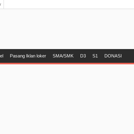
r
el
Pasang Iklan loker
SMA/SMK
D3
S1
DONASI