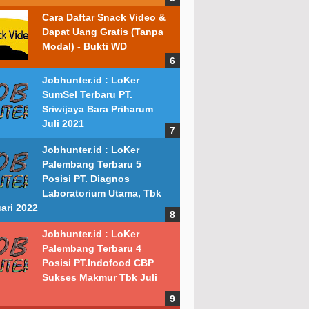
Cara Daftar Snack Video &
Dapat Uang Gratis (Tanpa
Modal) - Bukti WD
Jobhunter.id : LoKer
SumSel Terbaru PT.
Sriwijaya Bara Priharum
Juli 2021
Jobhunter.id : LoKer
Palembang Terbaru 5
Posisi PT. Diagnos
Laboratorium Utama, Tbk
ari 2022
Jobhunter.id : LoKer
Palembang Terbaru 4
Posisi PT.Indofood CBP
Sukses Makmur Tbk Juli