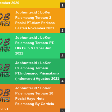
ember 2020
Jobhunter.id : LoKer
Palembang Terbaru 2
Posisi PT.Alam Perkasa
Lestari November 2021
Jobhunter.id : LoKer
Palembang Terbaru PT.
Oki Pulp & Paper Juni
2021
Jobhunter.id : LoKer
Palembang Terbaru
PT.Indomarco Prismatama
(Indomaret) Agustus 2021
Jobhunter.id : LoKer
Palembang Terbaru 10
Posisi Hayo Hotel
Palembang By Cordela
 2021