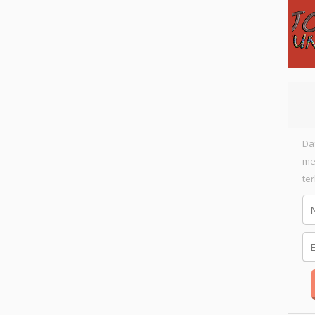
Da
me
te