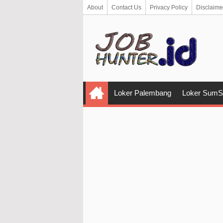
About
Contact Us
Privacy Policy
Disclaime
Loker Palembang
Loker SumS