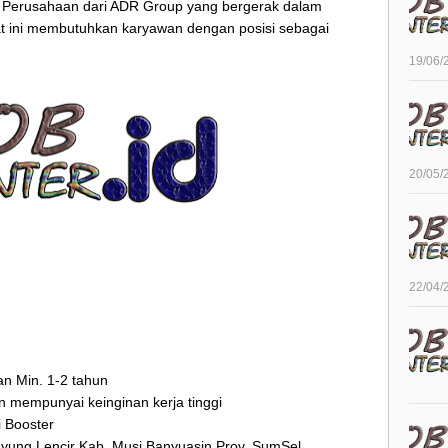
Perusahaan dari ADR Group yang bergerak dalam
aat ini membutuhkan karyawan dengan posisi sebagai
19/06/
20/05/
22/04/
n Min. 1-2 tahun
dan mempunyai keinginan kerja tinggi
i Booster
Bayung Lencir Kab. Musi Banyuasin Prov. SumSel