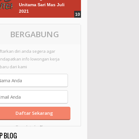
Unitama Sari Mas Juli
2021
BERGABUNG
ftarkan diri anda segera agar
ndapatkan info lowongan kerja
rbaru dari kami
Template by
Kang
P BLOG
Mousir