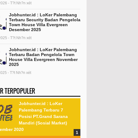
2026 - T?t Nh?n xét
Jobhunter.id : LoKer Palembang
Terbaru Security Badan Pengelola
Town House Villa Evergreen
Desember 2025
2025 - T?t Nh?n xét
Jobhunter.id : LoKer Palembang
Terbaru Badan Pengelola Town
House Villa Evergreen November
2025
2025 - T?t Nh?n xét
R TERPOPULER
Jobhunter.id : LoKer
Palembang Terbaru 7
Posisi PT.Grand Sarana
Mandiri (Sosial Market)
ember 2020