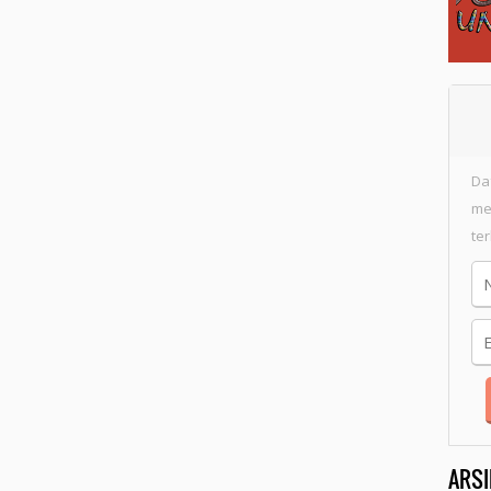
Da
me
te
ARSI