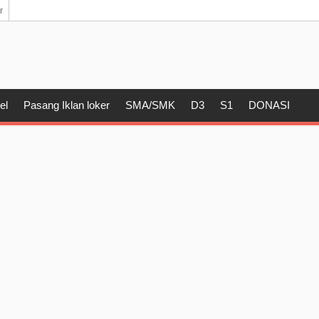
r
el
Pasang Iklan loker
SMA/SMK
D3
S1
DONASI