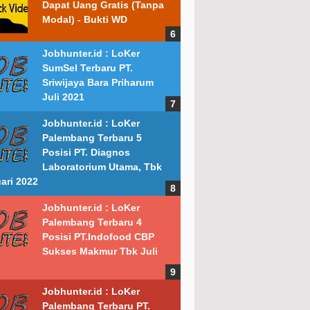
Dapat Uang Gratis (Tanpa
Modal) - Bukti WD
Jobhunter.id : LoKer
SumSel Terbaru PT.
Sriwijaya Bara Priharum
Juli 2021
Jobhunter.id : LoKer
Palembang Terbaru 5
Posisi PT. Diagnos
Laboratorium Utama, Tbk
ari 2022
Jobhunter.id : LoKer
Palembang Terbaru 4
Posisi PT.Indofood CBP
Sukses Makmur Tbk Juli
Jobhunter.id : LoKer
Palembang Terbaru PT.