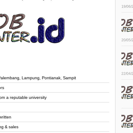
19/06/
20/05/
22/04/
 Palembang, Lampung, Pontianak, Sampit
ors
om a reputable university
written
ing & sales