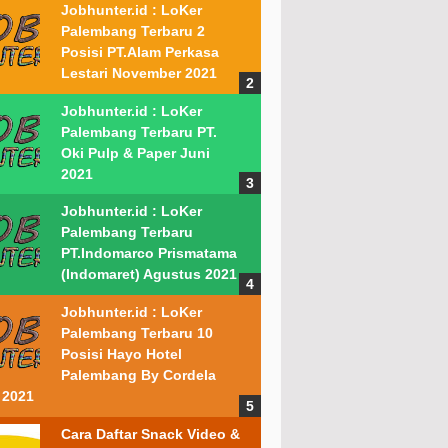
Jobhunter.id : LoKer
Palembang Terbaru 2
Posisi PT.Alam Perkasa
Lestari November 2021
Jobhunter.id : LoKer
Palembang Terbaru PT.
Oki Pulp & Paper Juni
2021
Jobhunter.id : LoKer
Palembang Terbaru
PT.Indomarco Prismatama
(Indomaret) Agustus 2021
Jobhunter.id : LoKer
Palembang Terbaru 10
Posisi Hayo Hotel
Palembang By Cordela
 2021
Cara Daftar Snack Video &