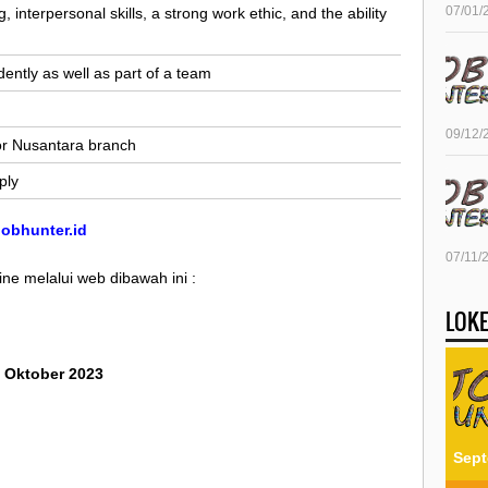
07/01/
, interpersonal skills, a strong work ethic, and the ability
ently as well as part of a team
09/12/
tor Nusantara branch
ply
/jobhunter.id
07/11/
ine melalui web dibawah ini :
LOKE
3 Oktober 2023
Sept