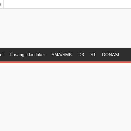
r
el
Pasang Iklan loker
SMA/SMK
D3
S1
DONASI