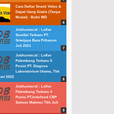
Cara Daftar Snack Video &
Dapat Uang Gratis (Tanpa
Modal) - Bukti WD
Jobhunter.id : LoKer
SumSel Terbaru PT.
Sriwijaya Bara Priharum
Juli 2021
Jobhunter.id : LoKer
Palembang Terbaru 5
Posisi PT. Diagnos
Laboratorium Utama, Tbk
ari 2022
Jobhunter.id : LoKer
Palembang Terbaru 4
Posisi PT.Indofood CBP
Sukses Makmur Tbk Juli