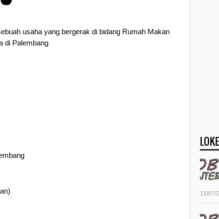
sebuah usaha yang bergerak di bidang Rumah Makan
da di Palembang
LOKE
alembang
an)
15/07/