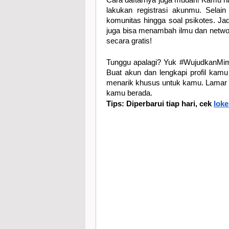
Cara daftarnya juga mudah! Kamu han
lakukan registrasi akunmu. Selain i
komunitas hingga soal psikotes. Jad
juga bisa menambah ilmu dan networ
secara gratis!
Tunggu apalagi? Yuk #WujudkanMimpi
Buat akun dan lengkapi profil kam
menarik khusus untuk kamu. Lamar 
kamu berada.
Tips: Diperbarui tiap hari, cek
lok