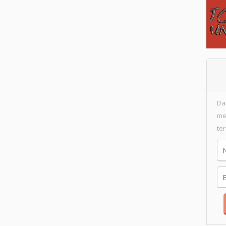
Da
me
te