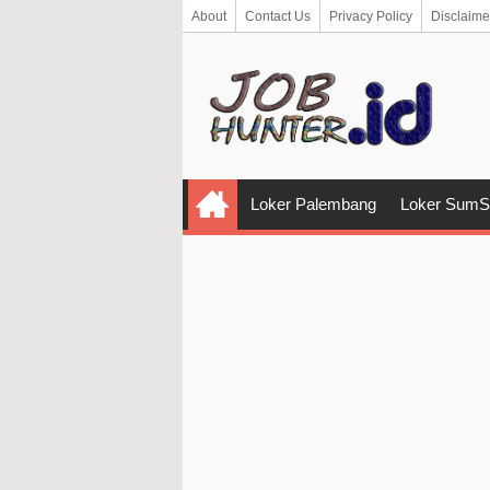
About
Contact Us
Privacy Policy
Disclaime
Loker Palembang
Loker SumS