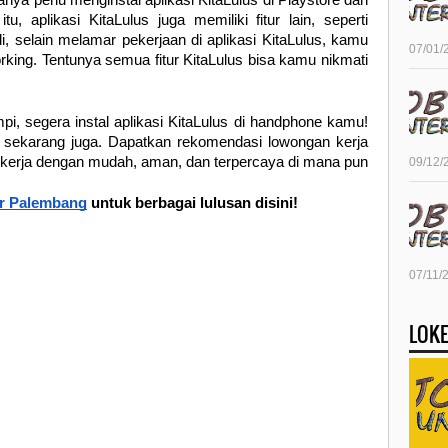
ya perlu menginstal aplikasi KitaLulus di Playstore dan
tu, aplikasi KitaLulus juga memiliki fitur lain, seperti
i, selain melamar pekerjaan di aplikasi KitaLulus, kamu
07/01/
king. Tentunya semua fitur KitaLulus bisa kamu nikmati
, segera instal aplikasi KitaLulus di handphone kamu!
u sekarang juga. Dapatkan rekomendasi lowongan kerja
kerja dengan mudah, aman, dan terpercaya di mana pun
09/12/
er Palembang
untuk berbagai lulusan disini!
07/11/
LOKE