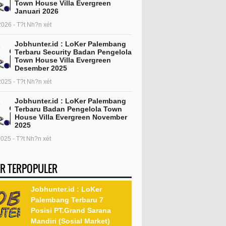
Town House Villa Evergreen
Januari 2026
2026 - T?t Nh?n xét
Jobhunter.id : LoKer Palembang
Terbaru Security Badan Pengelola
Town House Villa Evergreen
Desember 2025
2025 - T?t Nh?n xét
Jobhunter.id : LoKer Palembang
Terbaru Badan Pengelola Town
House Villa Evergreen November
2025
2025 - T?t Nh?n xét
R TERPOPULER
Jobhunter.id : LoKer
Palembang Terbaru 7
Posisi PT.Grand Sarana
Mandiri (Sosial Market)