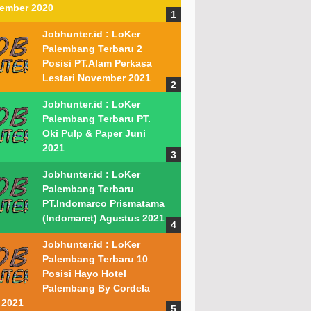
ember 2020
Jobhunter.id : LoKer
Palembang Terbaru 2
Posisi PT.Alam Perkasa
Lestari November 2021
Jobhunter.id : LoKer
Palembang Terbaru PT.
Oki Pulp & Paper Juni
2021
Jobhunter.id : LoKer
Palembang Terbaru
PT.Indomarco Prismatama
(Indomaret) Agustus 2021
Jobhunter.id : LoKer
Palembang Terbaru 10
Posisi Hayo Hotel
Palembang By Cordela
 2021