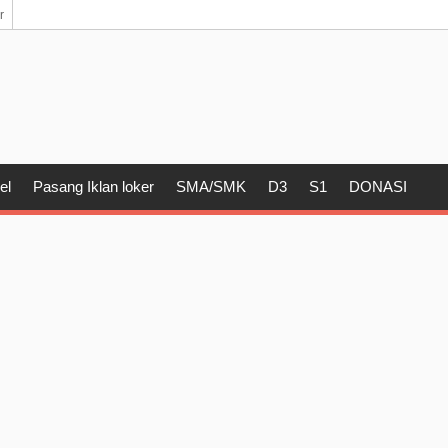
r
el
Pasang Iklan loker
SMA/SMK
D3
S1
DONASI