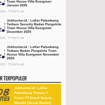
Town House Villa Evergreen
Januari 2026
2026 - T?t Nh?n xét
Jobhunter.id : LoKer Palembang
Terbaru Security Badan Pengelola
Town House Villa Evergreen
Desember 2025
2025 - T?t Nh?n xét
Jobhunter.id : LoKer Palembang
Terbaru Badan Pengelola Town
House Villa Evergreen November
2025
2025 - T?t Nh?n xét
R TERPOPULER
Jobhunter.id : LoKer
Palembang Terbaru 7
Posisi PT.Grand Sarana
Mandiri (Sosial Market)