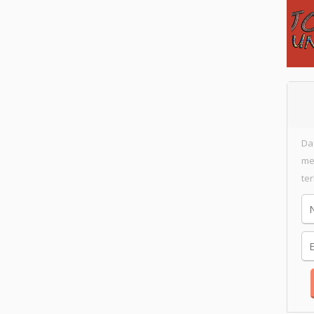
Da
me
te