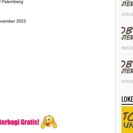
20 Palembang
07/01/
November 2023
09/12/
07/11/
LOKE