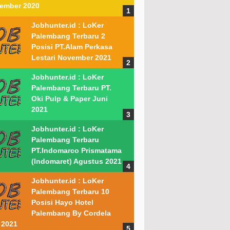
ember 2020
Jobhunter.id : LoKer
Palembang Terbaru 2
Posisi PT.Alam Perkasa
Lestari November 2021
Jobhunter.id : LoKer
Palembang Terbaru PT.
Oki Pulp & Paper Juni
2021
Jobhunter.id : LoKer
Palembang Terbaru
PT.Indomarco Prismatama
(Indomaret) Agustus 2021
Jobhunter.id : LoKer
Palembang Terbaru 10
Posisi Hayo Hotel
Palembang By Cordela
 2021