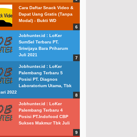
Cara Daftar Snack Video &
Dapat Uang Gratis (Tanpa
Modal) - Bukti WD
Jobhunter.id : LoKer
SumSel Terbaru PT.
Sriwijaya Bara Priharum
Juli 2021
Jobhunter.id : LoKer
Palembang Terbaru 5
Posisi PT. Diagnos
Laboratorium Utama, Tbk
ari 2022
Jobhunter.id : LoKer
Palembang Terbaru 4
Posisi PT.Indofood CBP
Sukses Makmur Tbk Juli