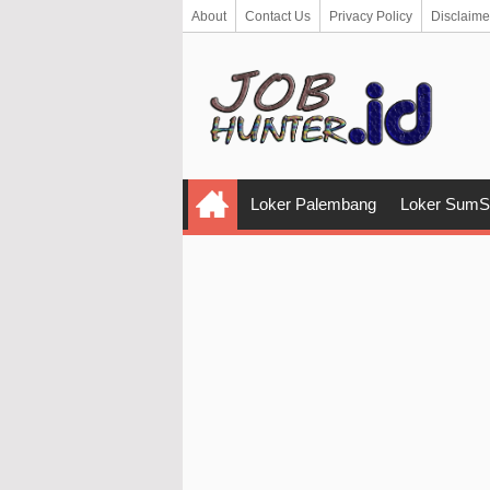
About
Contact Us
Privacy Policy
Disclaime
Loker Palembang
Loker SumS