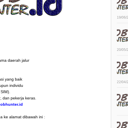
19/06/
20/05/
ama daerah jalur
asi yang baik
22/04/
pun individu
 SIM).
, dan pekerja keras.
/jobhunter.id
 ke alamat dibawah ini :