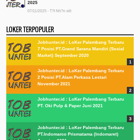
2025
07/11/2025 - T?t Nh?n xét
LOKER TERPOPULER
Jobhunter.id : LoKer Palembang Terbaru
7 Posisi PT.Grand Sarana Mandiri (Sosial
Market) September 2020
Jobhunter.id : LoKer Palembang Terbaru
2 Posisi PT.Alam Perkasa Lestari
November 2021
Jobhunter.id : LoKer Palembang Terbaru
PT. Oki Pulp & Paper Juni 2021
Jobhunter.id : LoKer Palembang Terbaru
PT.Indomarco Prismatama (Indomaret)