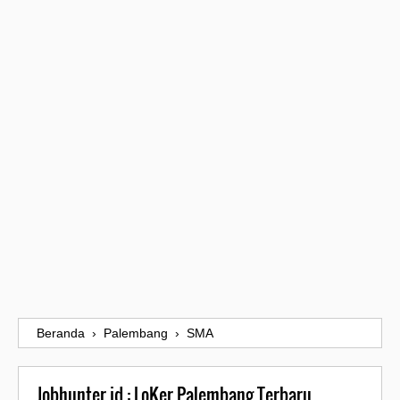
Beranda
›
Palembang
›
SMA
Jobhunter.id : LoKer Palembang Terbaru